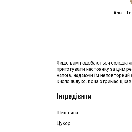
Азат Те
Якщо вам подобаються солодкі яг
приготувати настоянку за цим ре
напоїв, надаючи їм неповторний а
кисле яблуко, вона отримає ціка
Інгредієнти
Шипшина
Цукор