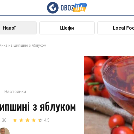
Напої
Шефи
Local Fo
янка на шипшині з яблуком
Настоянки
ипшині з яблуком
30
4.5