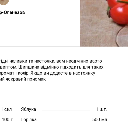
р-Оганезов
ідні наливки та настояки, вам неодмінно варто
цептом. Шипшина відмінно підходить для таких
ромат і колір. Якщо ви додасте в настоянку
вий яскравий присмак.
1 скл.
Яблука
1 шт.
100 г
Горілка
500 мл