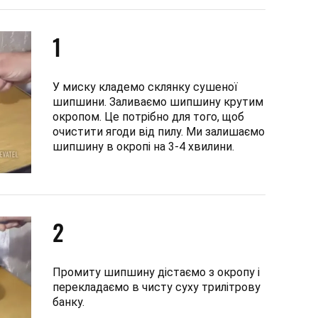
1
У миску кладемо склянку сушеної
шипшини. Заливаємо шипшину крутим
окропом. Це потрібно для того, щоб
очистити ягоди від пилу. Ми залишаємо
шипшину в окропі на 3-4 хвилини.
2
Промиту шипшину дістаємо з окропу і
перекладаємо в чисту суху трилітрову
банку.