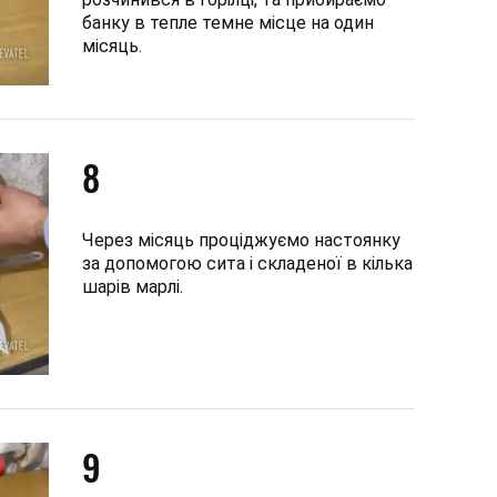
банку в тепле темне місце на один
місяць.
8
Через місяць проціджуємо настоянку
за допомогою сита і складеної в кілька
шарів марлі.
9