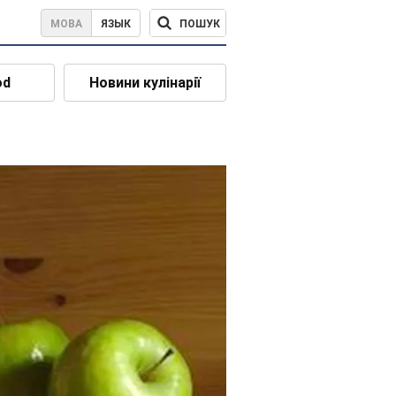
ПОШУК
МОВА
ЯЗЫК
od
Новини кулінарії