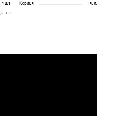
4 шт.
Кориця
1 ч. л.
,5 ч. л.