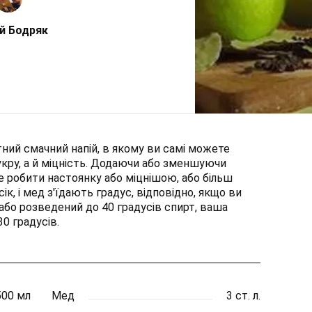
й Бодряк
тний смачний напій, в якому ви самі можете
укру, а й міцність. Додаючи або зменшуючи
ете робити настоянку або міцнішою, або більш
сік, і мед з'їдають градус, відповідно, якщо ви
або розведений до 40 градусів спирт, ваша
0 градусів.
500 мл
Мед
3 ст. л.