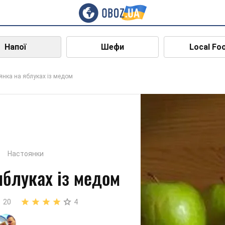
Напої
Шефи
Local Fo
янка на яблуках із медом
Настоянки
яблуках із медом
20
4