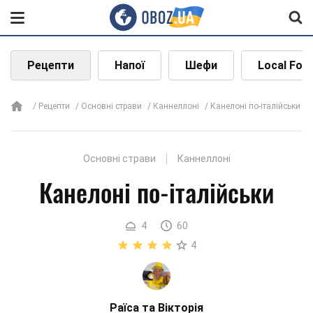
Рецепти
Напої
Шефи
Local Foo
Рецепти
Основні страви
Каннеллоні
Канелоні по-італійськи
Основні страви
Каннеллоні
Канелоні по-італійськи
4
60
4
Раїса та Вікторія