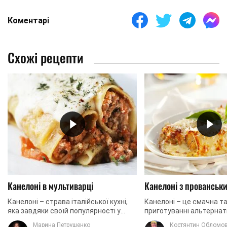
Коментарі
Схожі рецепти
Канелоні в мультиварці
Канелоні з прованськ
Канелоні – страва італійської кухні,
Канелоні – це смачна т
яка завдяки своїй популярності у
приготуванні альтерна
всьому світі отримала безліч
італійській лазаньї з м'
Марина Петрушенко
Костянтин Обломо