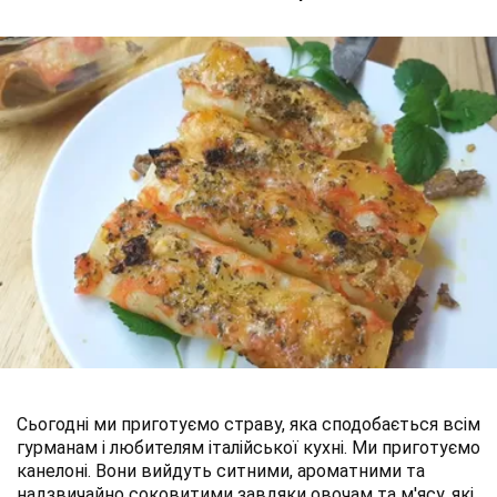
Сьогодні ми приготуємо страву, яка сподобається всім
гурманам і любителям італійської кухні. Ми приготуємо
канелоні. Вони вийдуть ситними, ароматними та
надзвичайно соковитими завдяки овочам та м'ясу, які