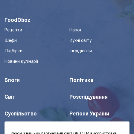
FoodOboz
Рецепти
Напої
Шефи
Кухні світу
Підбірки
Інгрідієнти
Новини кулінарії
Блоги
Політика
Світ
Розслідування
Суспільство
Регіони України
Шоу
Спорт
Разом з нашими партнерами сайт OBOZ.UA використовує