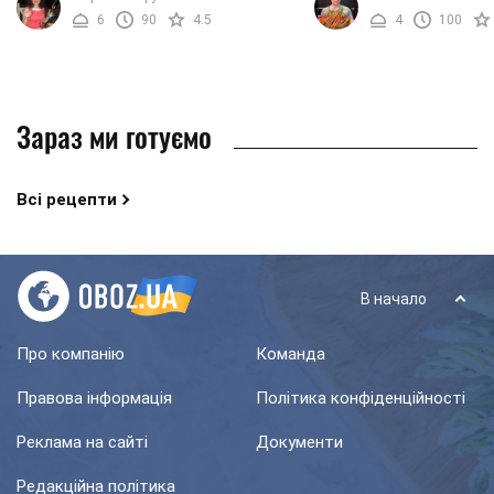
способів приготування.
фаршем. Спробувавши н
6
90
4.5
4
100
Приготувавши канелоні в ...
поживною начинкою велик
Зараз ми готуємо
Всі рецепти
В начало
Про компанію
Команда
Правова інформація
Політика конфіденційності
Реклама на сайті
Документи
Редакційна політика