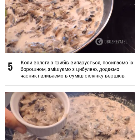
5
Коли волога з грибів випарується, посипаємо їх
борошном, змішуємо з цибулею, додаємо
часник і вливаємо в суміш склянку вершків.