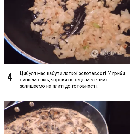
4
Цибуля має набути легкої золотавості. У гриби
сиплемо сіль, чорний перець мелений і
залишаємо на плиті до готовності.