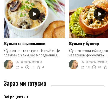
Жульєн із шампіньйонів
Жульєн у булочці
Жульєн часто готують із грибів. Це
Жульєн зазвичай подаю
пов'язано з тим, що в поєднанні з
невеликих формочках. Т
вершками і сиром страва набуває
закуски вже звичний, ни
Ірина Мельниченко
Ірина Мельниченко
чудового аромату і дуже ніжного ...
здивуєш. Але якщо ви х
6
50
4
10
40
щось ...
Зараз ми готуємо
Всі рецепти