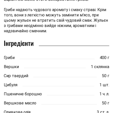
Гриби надають чудового аромату і смаку страві. Крім
того, вони з легкістю можуть замінити м'ясо, при
цьому жульєн не втратить свій чудовий смак. Жульєн
з грибами неодмінно вийде ніжним, ароматним і
надзвичайно смачним.
Інгредієнти
Гриби
400 г
Вершки
1 склянка
Сир твердий
50 г
Цибуля
1 шт.
Пшеничне борошно
1 ч. л.
Вершкове масло
50 г
Оливкова олія
3 ст. л.