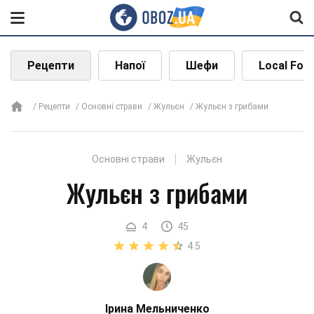
Рецепти
Напої
Шефи
Local Foo
Рецепти
Основні страви
Жульєн
Жульєн з грибами
Основні страви
Жульєн
Жульєн з грибами
4
45
4.5
Ірина Мельниченко