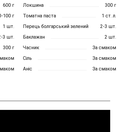
600 г
Локшина
300 г
0-100 г
Томатна паста
1 ст. л.
1 шт.
Перець болгарський зелений
2-3 шт.
2-3 шт.
Баклажан
2 шт.
300 г
Часник
За смаком
смаком
Сіль
За смаком
смаком
Аніс
За смаком