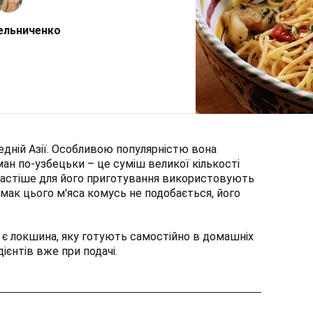
ельниченко
дній Азії. Особливою популярністю вона
ан по-узбецьки – це суміш великої кількості
йчастіше для його приготування використовують
мак цього м'яса комусь не подобається, його
є локшина, яку готують самостійно в домашніх
ієнтів вже при подачі.