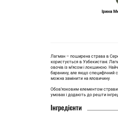
Ірина М
Лагман – поширена страва в Сере
користується в Узбекистані. Лагм
овочів із м'ясом і локшиною. На
баранину, але якщо специфічний с
можна замінити на яловичину.
Обов'язковим елементом страви 
умовах і додають до решти інгред
Інгредієнти