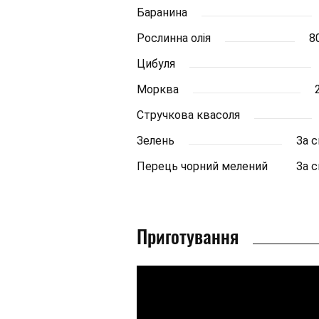
Баранина
Рослинна олія
8
Цибуля
Морква
Стручкова квасоля
Зелень
За 
Перець чорний мелений
За 
Приготування