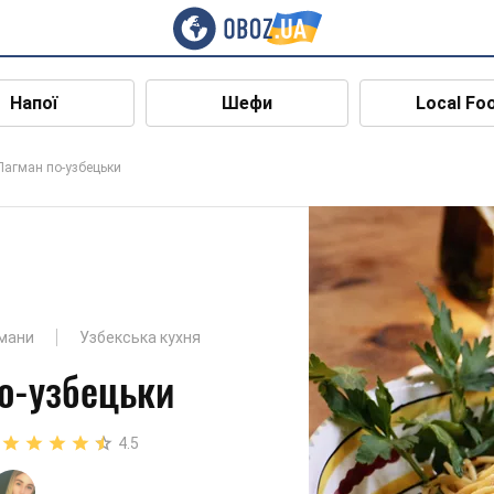
Напої
Шефи
Local Fo
Лагман по-узбецьки
мани
Узбекська кухня
о-узбецьки
4.5