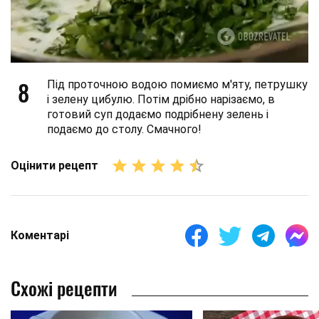
8
Під проточною водою помиємо м'яту, петрушку
і зелену цибулю. Потім дрібно нарізаємо, в
готовий суп додаємо подрібнену зелень і
подаємо до столу. Смачного!
Оцінити рецепт
Коментарі
Схожі рецепти