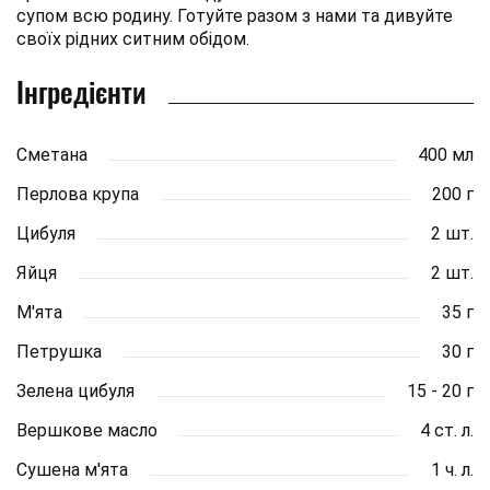
супом всю родину. Готуйте разом з нами та дивуйте
своїх рідних ситним обідом.
Інгредієнти
Сметана
400 мл
Перлова крупа
200 г
Цибуля
2 шт.
Яйця
2 шт.
М'ята
35 г
Петрушка
30 г
Зелена цибуля
15 - 20 г
Вершкове масло
4 ст. л.
Сушена м'ята
1 ч. л.