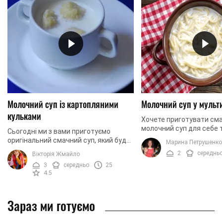
Молочний суп із картопляними
Молочний суп у мульт
кульками
Хочете приготувати см
молочний суп для себе т
Сьогодні ми з вами приготуємо
родини у мультиварці? Н
оригінальний смачний суп, який буде
Марина Петрушенко
за мінімальну кількість 
складатися з двох частин: молочної
2
середнь
Вікторія Жмайло
приготувати ситний ...
основи та картопляних кульок.
3
середньо
25
Приготувати таку ...
4.5
Зараз ми готуємо