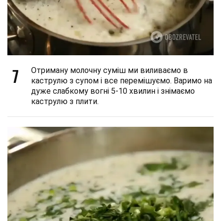
7
Отриману молочну суміш ми виливаємо в
каструлю з супом і все перемішуємо. Варимо на
дуже слабкому вогні 5-10 хвилин і знімаємо
каструлю з плити.