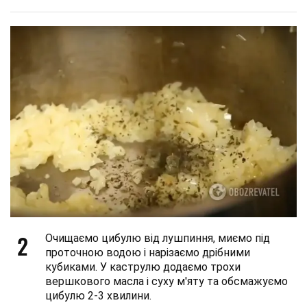
2
Очищаємо цибулю від лушпиння, миємо під
проточною водою і нарізаємо дрібними
кубиками. У каструлю додаємо трохи
вершкового масла і суху м'яту та обсмажуємо
цибулю 2-3 хвилини.