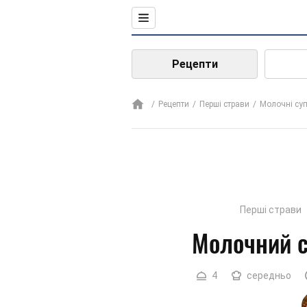
Рецепти
Рецепти
Перші страви
Молочні су
Перші страви
Молочний с
4
середньо