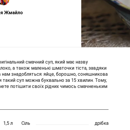
ія Жмайло
игінальний смачний суп, який має назву
олоко, а також маленькі шматочки тіста, завдяки
а нам знадобляться: яйце, борошно, соняшникова
и такий суп можна буквально за 15 хвилин. Тому,
хочете потішити своїх рідних чимось смачненьким
1,5 л
Сіль
дрібка