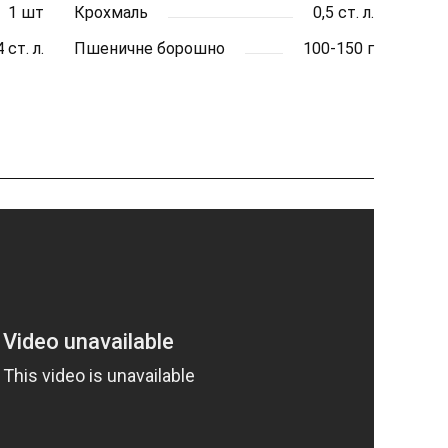
1 шт
Крохмаль
0,5 ст. л.
 ст. л.
Пшеничне борошно
100-150 г