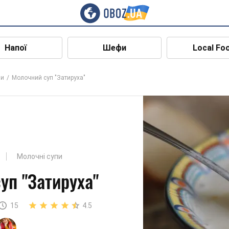
Напої
Шефи
Local Fo
пи
Молочний суп "Затируха"
Молочні супи
уп "Затируха"
15
4.5