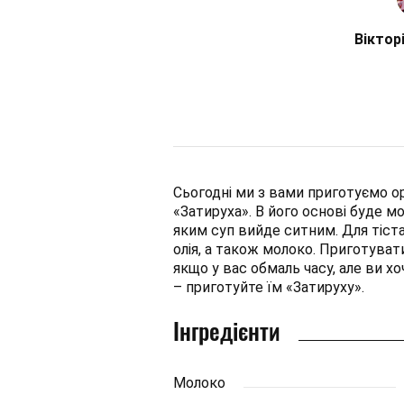
Віктор
Сьогодні ми з вами приготуємо ор
«Затируха». В його основі буде м
яким суп вийде ситним. Для тіст
олія, а також молоко. Приготуват
якщо у вас обмаль часу, але ви 
– приготуйте їм «Затируху».
Інгредієнти
Молоко