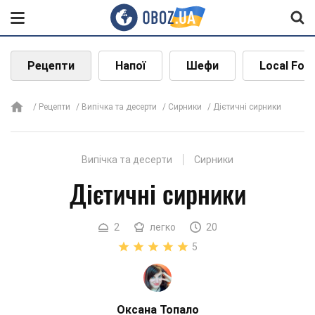
Рецепти
Напої
Шефи
Local Foo
Рецепти
Випічка та десерти
Сирники
Дієтичні сирники
Випічка та десерти
Сирники
Дієтичні сирники
2
легко
20
5
Оксана Топало