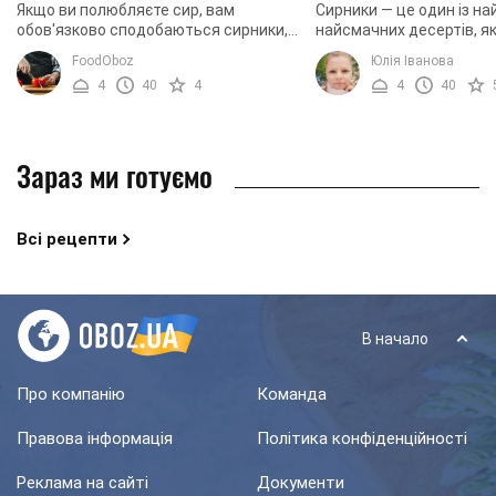
Якщо ви полюбляєте сир, вам
Сирники — це один із на
обов'язково сподобаються сирники,
найсмачних десертів, я
які ми пропонуємо вам приготувати.
приготувати буквально 
FoodOboz
Юлія Іванова
Йдеться про сирники з дуже
хвилин. Сирники люблять
4
40
4
4
40
незвичайним інгредієнтом. ...
найголовніше — їх ...
Зараз ми готуємо
Всі рецепти
В начало
Про компанію
Команда
Правова інформація
Політика конфіденційності
Реклама на сайті
Документи