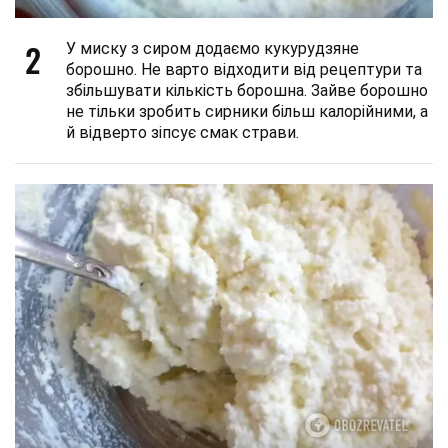
2
У миску з сиром додаємо кукурудзяне
борошно. Не варто відходити від рецептури та
збільшувати кількість борошна. Зайве борошно
не тільки зробить сирники більш калорійними, а
й відверто зіпсує смак страви.