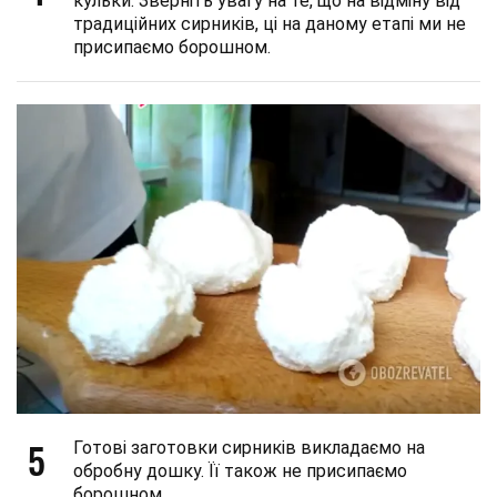
кульки. Зверніть увагу на те, що на відміну від
традиційних сирників, ці на даному етапі ми не
присипаємо борошном.
5
Готові заготовки сирників викладаємо на
обробну дошку. Її також не присипаємо
борошном.