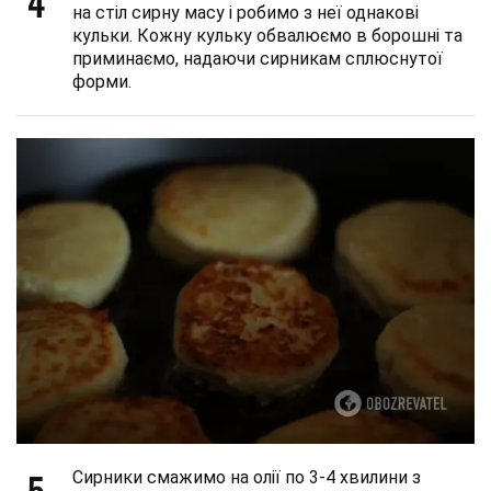
4
на стіл сирну масу і робимо з неї однакові
кульки. Кожну кульку обвалюємо в борошні та
приминаємо, надаючи сирникам сплюснутої
форми.
5
Сирники смажимо на олії по 3-4 хвилини з