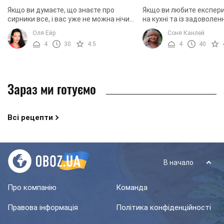
Якщо ви думаєте, що знаєте про
Якщо ви любите експер
сирники все, і вас уже не можна нічим
на кухні та із задоволе
здивувати, ви дуже сильно
нові рецепти, вам точно
Оля Ейр
Соня Канлей
помиляєтеся. Як показує практика,
сподобається рецепт си
4
30
4.5
4
40
кухня – це те місце, ...
польськи. По суті, в ...
Зараз ми готуємо
Всі рецепти
В начало
Про компанію
Команда
Правова інформація
Політика конфіденційності