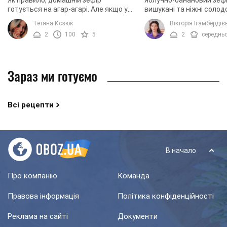
Як правило, домашній зефір
Яблучно-банановий зефі
готується на агар-агарі. Але якщо у
вишукані та ніжні солодо
вашому кухонному арсеналі немає
користуються популярні
Тетяна Козюк
Вікторія Ігамбердіє
цього загущувача, можна замінити
дорослих, так і у дітей.
2
100
5
2
середнь
його желатином. Як ...
зефіру в домашніх ...
Зараз ми готуємо
Всі рецепти
В начало
Про компанію
Команда
Правова інформація
Політика конфіденційності
Реклама на сайті
Документи