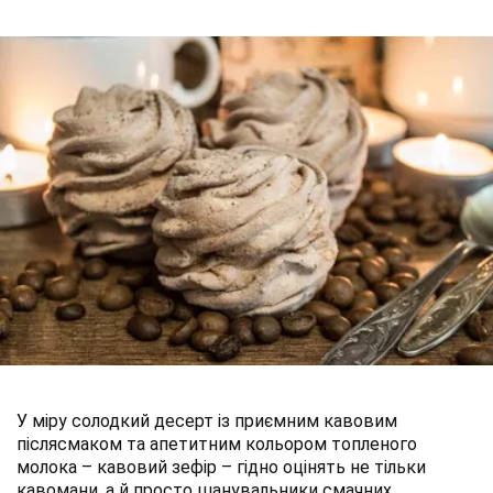
У міру солодкий десерт із приємним кавовим
післясмаком та апетитним кольором топленого
молока
–
кавовий зефір
–
гідно оцінять не тільки
кавомани, а й просто шанувальники смачних