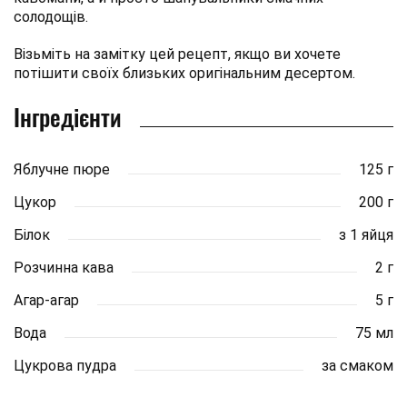
солодощів.
Візьміть на замітку цей рецепт, якщо ви хочете
потішити своїх близьких оригінальним десертом.
Інгредієнти
Яблучне пюре
125 г
Цукор
200 г
Білок
з 1 яйця
Розчинна кава
2 г
Агар-агар
5 г
Вода
75 мл
Цукрова пудра
за смаком