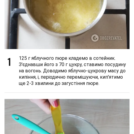
1
125 г яблучного пюре кладемо в сотейник.
З'єднавши його з 70 г цукру, ставимо посудину
на вогонь. Доводимо яблучно-цукрову масу до
кипіння, і, періодично перемішуючи, кип'ятимо
ще 2-3 хвилини до загустіння пюре.