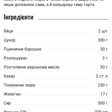
лише доповнює смак, а й кольорову гаму торта.
Інгредієнти
Яйця
2 шт.
Цукор
300 г.
Пшеничне борошно
50 г.
Розпушувач
3 г.
Розтоплене вершкове масло
30 г.
Какао
2 ст. л.
Полуничне пюре
250 г.
Желатин
17 г.
Сир
500 г.