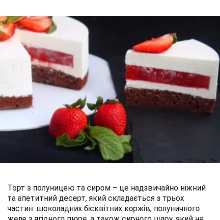
Торт з полуницею та сиром – це надзвичайно ніжний
та апетитний десерт, який складається з трьох
частин: шоколадних бісквітних коржів, полуничного
желе з ягідного пюре, а також сирного шару, який не