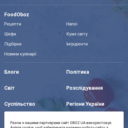
FoodOboz
Рецепти
Напої
Шефи
Кухні світу
Підбірки
Інгрідієнти
Новини кулінарії
Блоги
Політика
Світ
Розслідування
Суспільство
Регіони України
Шоу
Спорт
Разом з нашими партнерами сайт OBOZ.UA використовує
файли cookie, щоб забезпечити належну роботу сайту, а