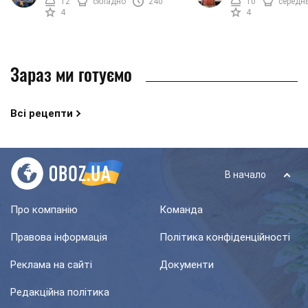
12
складно
240
10
середн
приготувати торт, ...
4
4
Зараз ми готуємо
Всі рецепти
В начало
Про компанію
Команда
Правова інформація
Політика конфіденційності
Реклама на сайті
Документи
Редакційна політика