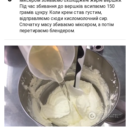
міксером збиваємо охолоджені жирні вершки.
Під час збивання до вершків всипаємо 150
грамів цукру. Коли крем став густим,
відправляємо сюди кисломолочний сир.
Спочатку масу збиваємо міксером, а потім
перетираємо блендером.