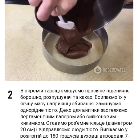
2
В окремій тарілці змішуємо просіяне пшеничне
борошно, розпушувач та какао. Всипаємо їх у
яєчну масу наприкінці збивання. Замішуємо
однорідне тісто. Деко для випічки застеляємо
пергаментним папером або силіконовим
килимком. Ставимо роз’ємне кільце (діаметром
20 см) і відправляємо сюди тісто. Випікаємо у
розігрітій до 180 градусів духовці впродовж 7-