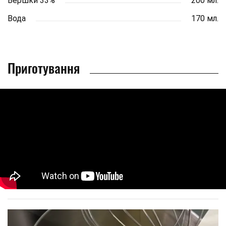
Вершки 33%
200 мл.
Вода
170 мл.
Приготування