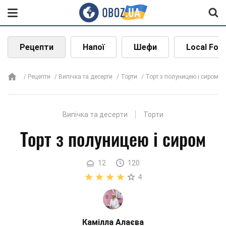
Рецепти
Напої
Шефи
Local Foo
Рецепти
Випічка та десерти
Торти
Торт з полуницею і сиром
Випічка та десерти
Торти
Торт з полуницею і сиром
12
120
4
Камілла Алаєва