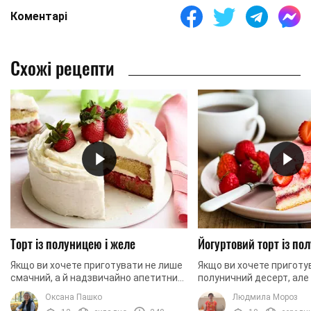
Коментарі
Схожі рецепти
Торт із полуницею і желе
Йогуртовий торт із по
Якщо ви хочете приготувати не лише
Якщо ви хочете пригот
смачний, а й надзвичайно апетитний
полуничний десерт, але 
та вишуканий торт – цей рецепт для
нема часу на те, щоб до
Оксана Пашко
Людмила Мороз
вас. Адже ми пропонуємо
на кухні, радимо вам при