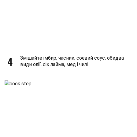
4
Змішайте імбир, часник, соєвий соус, обидва
види олії, сік лайма, мед і чилі.