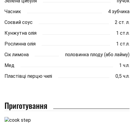
Зелена цибуля
пучок
Часник
4 зубчика
Соєвий соус
2 ст. л.
Кунжутна олія
1 ст.л.
Рослинна олія
1 ст.л.
Сік лимона
половинка плоду (або лайму)
Мед
1 ч.л.
Пластівці перцю чилі
0,5 ч.л.
Приготування