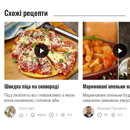
Схожі рецепти
Швидка піца на сковороді
Мариновані опеньки н
Піцу люблять всі і неважливо з якою
Мариновані опеньки бу
вона начинкою, головне аби
смачною зимовою закус
побільше. В такому випадку, що може
приготуємо їх разом!
Лілія Цвіт
Максим Пунченко
бути краще, ніж приготувати її
1
легко
5
4.5
90
4.5
самостійно з ...