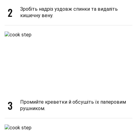
2
Зробіть надріз уздовж спинки та видаліть
кишечну вену.
3
Промийте креветки й обсушіть їх паперовим
рушником.