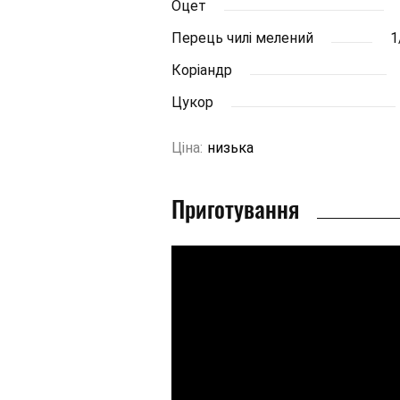
Оцет
Перець чилі мелений
1
Коріандр
Цукор
Ціна:
низька
Приготування