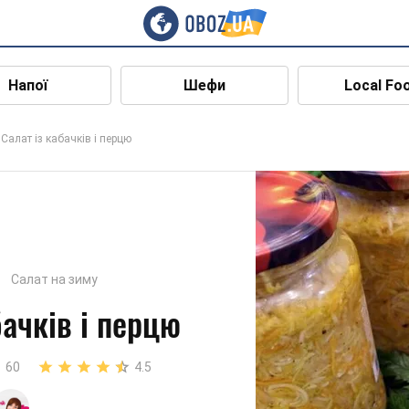
Напої
Шефи
Local Fo
Салат із кабачків і перцю
Салат на зиму
бачків і перцю
60
4.5