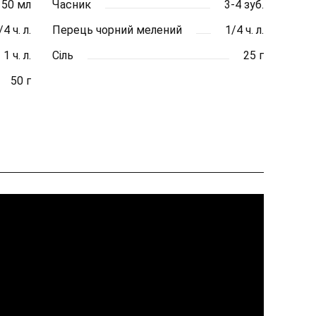
50 мл
Часник
3-4 зуб.
/4 ч. л.
Перець чорний мелений
1/4 ч. л.
1 ч. л.
Сіль
25 г
50 г