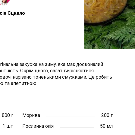
сія Єцкало
игінальна закуска на зиму, яка має досконалий
антність. Окрім цього, салат вирізняється
 овочі нарізано тоненькими смужками. Це робить
ю та апетитною.
800 г
Морква
200 г
1 шт
Рослинна олія
50 мл