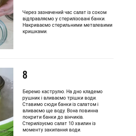
Через зазначений час салат із соком
відправляємо у стерилізовані банки.
Накриваємо стерильними металевими
кришками.
8
Беремо каструлю. На дно кладемо
рушник і вливаємо трішки води.
Ставимо сюди банки із салатом і
вливаємо ще воду. Вона повинна
покрити банки до вінчиків.
Стерилізуємо салат 10 хвилин із
моменту закипання води.