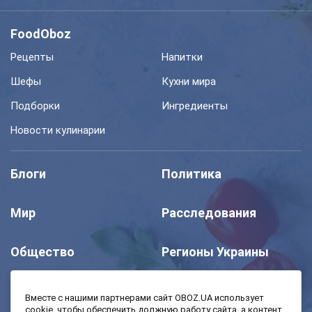
FoodOboz
Рецепты
Напитки
Шефы
Кухни мира
Подборки
Ингредиенты
Новости кулинарии
Блоги
Политика
Мир
Расследования
Общество
Регионы Украины
Шоу
Спорт
Вместе с нашими партнерами сайт OBOZ.UA использует
cookie, чтобы обеспечить должную работу сайта, а контент