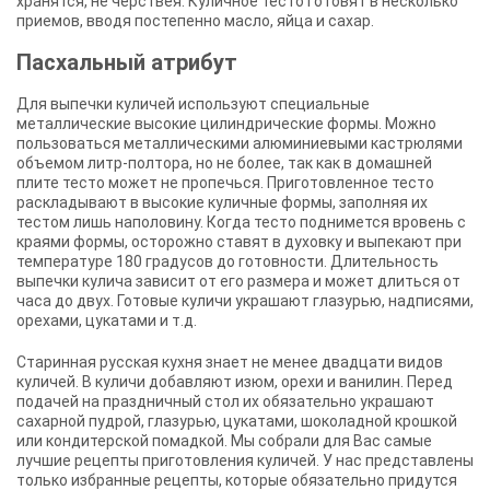
хранятся, не черствея. Куличное тесто готовят в несколько
приемов, вводя постепенно масло, яйца и сахар.
Пасхальный атрибут
Для выпечки куличей используют специальные
металлические высокие цилиндрические формы. Можно
пользоваться металлическими алюминиевыми кастрюлями
объемом литр-полтора, но не более, так как в домашней
плите тесто может не пропечься. Приготовленное тесто
раскладывают в высокие куличные формы, заполняя их
тестом лишь наполовину. Когда тесто поднимется вровень с
краями формы, осторожно ставят в духовку и выпекают при
температуре 180 градусов до готовности. Длительность
выпечки кулича зависит от его размера и может длиться от
часа до двух. Готовые куличи украшают глазурью, надписями,
орехами, цукатами и т.д.
Старинная русская кухня знает не менее двадцати видов
куличей. В куличи добавляют изюм, орехи и ванилин. Перед
подачей на праздничный стол их обязательно украшают
сахарной пудрой, глазурью, цукатами, шоколадной крошкой
или кондитерской помадкой. Мы собрали для Вас самые
лучшие рецепты приготовления куличей. У нас представлены
только избранные рецепты, которые обязательно придутся