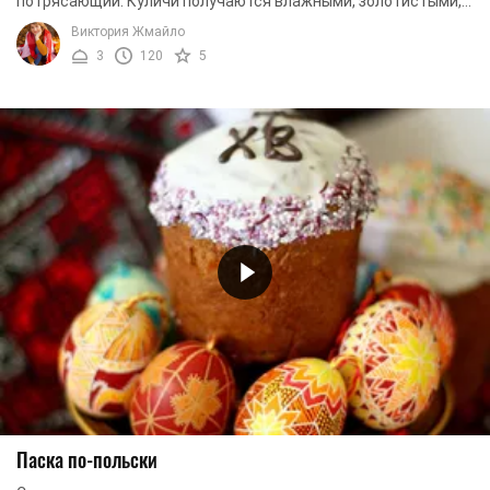
потрясающий. Куличи получаются влажными, золотистыми,
ароматными и очень аппетитными. По ...
Виктория Жмайло
3
120
5
Паска по-польски