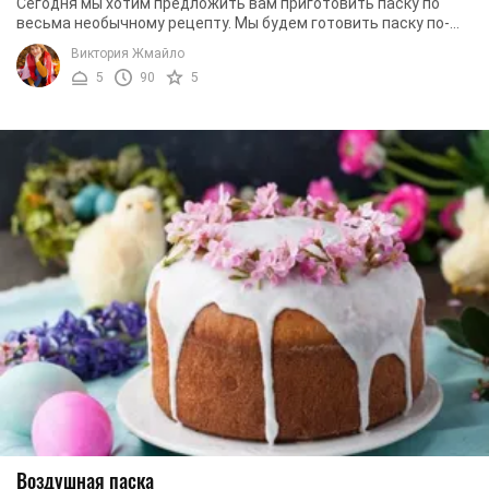
Сегодня мы хотим предложить вам приготовить паску по
весьма необычному рецепту. Мы будем готовить паску по-
польски. Наряду с традиционным изюмом мы ...
Виктория Жмайло
5
90
5
Воздушная паска