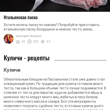
Итальянская паска
Хотите испечь паску по-новому? Попробуйте приготовить
итальянскую паску. Воздушное и нежное тесто, изюм,
вымоченный в коньяке, и ваниль идеально ...
Виктория Жмайло
30
220
4.5
Куличи - рецепты
Куличи
Обязательным блюдом на Пасхальном столе уже давно стал
освященный кулич. По традиции для кулича готовили много
теста, так как в большом объеме тесто лучше поднимается. В
отличие от теста для пирогов, куда не добавляются яйца, в
куличное тесто кладут много яиц, взбитых в пену белков,
много сливочного масла и сахара. Все эти ингредиенты
позволяют получить сдобное тесто, а готовые куличи долго