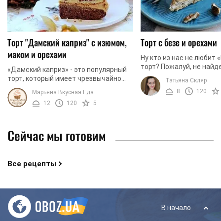
Торт "Дамский каприз" с изюмом,
Торт с безе и орехами
маком и орехами
Ну кто из нас не любит 
торт? Пожалуй, не найд
«Дамский каприз» - это популярный
человека, который не 
торт, который имеет чрезвычайно
Татьяна Скляр
белковые коржи, смаза
богатый вкус благодаря сочетанию
8
120
Марьяна Вкусная Еда
кремом и ...
коржей с различными начинками. Мы
12
120
5
сегодня для ...
Сейчас мы готовим
Все рецепты
В начало