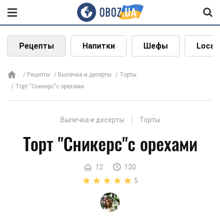
Рецепты
Напитки
Шефы
Local
Рецепты
Выпечка и десерты
Торты
Торт "Сникерс"с орехами
Выпечка и десерты
Торты
Торт "Сникерс"с орехами
12
120
5