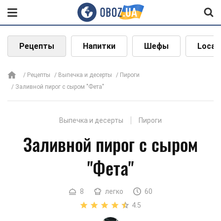
Рецепты
Напитки
Шефы
Local
Рецепты
Выпечка и десерты
Пироги
Заливной пирог с сыром "Фета"
Выпечка и десерты
Пироги
Заливной пирог с сыром
"Фета"
8
легко
60
4.5