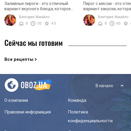
Заливные пироги - это отличный
Пирог с мясом - это от
вариант вкусного блюда, которое
вариант закуски, котор
готовится очень быстро, но при
питательной, вкусной, 
Виктория Жмайло
Виктория Жмайло
правильном приготовлении
быстрой в приготовлен
8
50
4.5
8
60
получается очень вкусным и ...
поэтому вы легко ...
Сейчас мы готовим
Все рецепты
В начало
О компании
Команда
Правовая информация
Политика
конфиденциальности