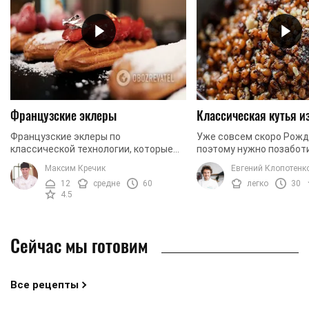
Французские эклеры
Классическая кутья 
Французские эклеры по
Уже совсем скоро Рожд
классической технологии, которые
поэтому нужно позаботи
легко можно приготовить дома.
будет ваша праздничная
Максим Кречик
Евгений Клопотенк
Сегодня мы готовим эклеры с
традиционный рецепт 
12
средне
60
легко
30
заварным кремом. Чтобы придать
настоящая пшеница, а та
4.5
крему ...
Сейчас мы готовим
Все рецепты