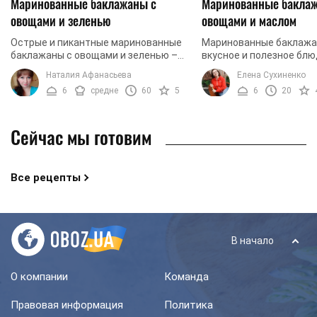
Маринованные баклажаны с
Маринованные бакла
овощами и зеленью
овощами и маслом
Острые и пикантные маринованные
Маринованные баклажан
баклажаны с овощами и зеленью –
вкусное и полезное блю
замечательная закуска, которая
Благодаря болгарскому 
Наталия Афанасьева
Елена Сухиненко
подойдет к любому блюду.
закуска выходит красоч
6
средне
60
5
6
20
Баклажаны по этому рецепту ...
насыщенным ароматом. .
Сейчас мы готовим
Все рецепты
В начало
О компании
Команда
Правовая информация
Политика