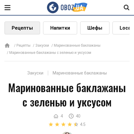
Рецепты
Напитки
Шефы
Local
Рецепты
Закуски
Маринованные баклажаны
Маринованные баклажаны с зеленью и уксусом
Закуски
Маринованные баклажаны
Маринованные баклажаны
с зеленью и уксусом
4
40
4.5