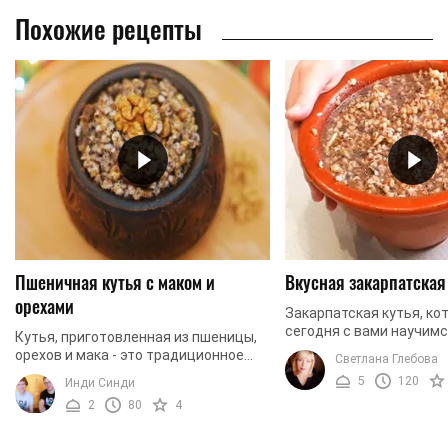
Похожие рецепты
Пшеничная кутья с маком и
Вкусная закарпатская
орехами
Закарпатская кутья, ко
сегодня с вами научимс
Кутья, приготовленная из пшеницы,
имеет оригинальную тек
орехов и мака - это традиционное
Светлана Глебова
кроме классических ко
ритуальное блюдо, которое
5
120
Инди Синди
меда, пшеницы, ...
появляется на столе славян на
2
80
4
Сочельник. Такую кутью ...