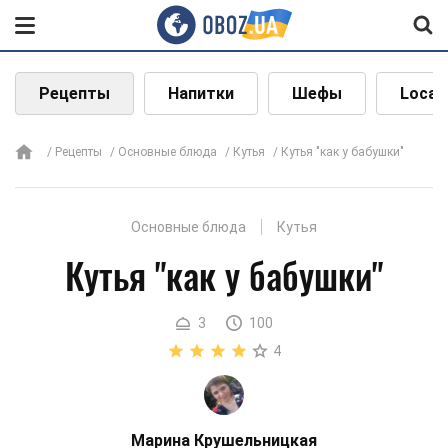
Рецепты
Напитки
Шефы
Local
Рецепты
Основные блюда
Кутья
Кутья "как у бабушки"
Основные блюда
Кутья
Кутья "как у бабушки"
3
100
4
Марина Крушельницкая