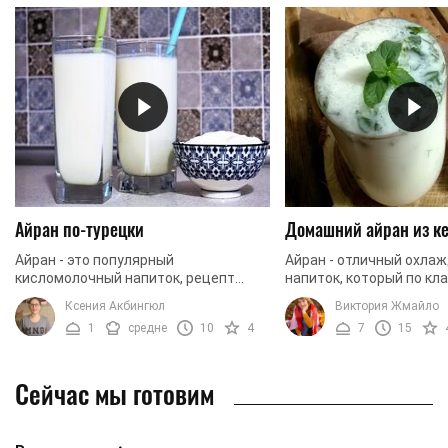
Айран по-турецки
Домашний айран из к
Айран - это популярный
Айран - отличный охл
кисломолочный напиток, рецепт
напиток, который по кл
которого возник у тюркских народов.
рецепту готовят на осн
Ксения Акбингюл
Виктория Жмайло
Сегодня мы предлагаем вам
воды. Как правило, сюд
1
средне
10
4
7
15
приготовить айран по классическому
добавляют соль и по ...
...
Сейчас мы готовим