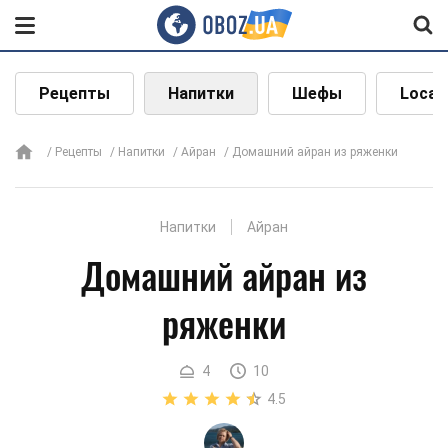
Рецепты
Напитки
Шефы
Local
Рецепты
Напитки
Айран
Домашний айран из ряженки
Напитки
Айран
Домашний айран из
ряженки
4
10
4.5