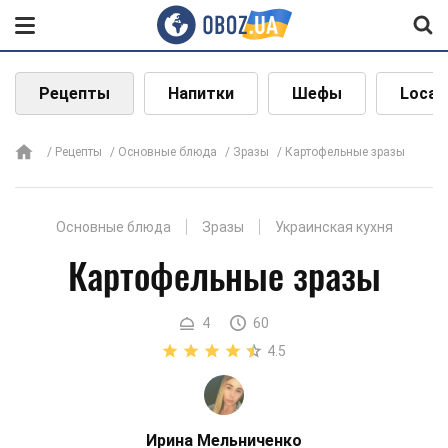
Рецепты
Напитки
Шефы
Local
Рецепты
Основные блюда
Зразы
Картофельные зразы
Основные блюда
Зразы
Украинская кухня
Картофельные зразы
4
60
4.5
Ирина Мельниченко