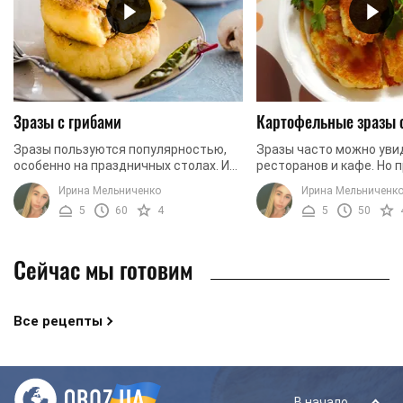
Зразы с грибами
Картофельные зразы 
Зразы пользуются популярностью,
Зразы часто можно уви
особенно на праздничных столах. Их
ресторанов и кафе. Но 
готовят с разнообразными
это блюдо с легкостью 
Ирина Мельниченко
Ирина Мельниченк
начинками, включая мясо, овощи,
домашних условиях. Для
5
60
4
5
50
измельченные яйца или ...
создать основу, ...
Сейчас мы готовим
Все рецепты
В начало