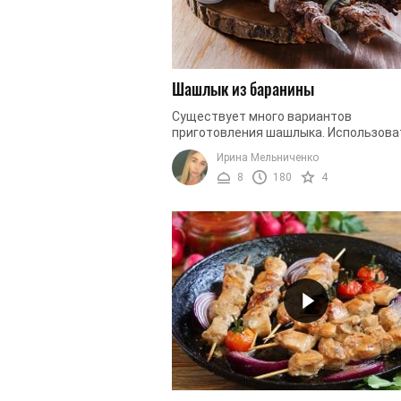
Шашлык из баранины
Существует много вариантов
приготовления шашлыка. Использова
готовки можно абсолютно разные со
Ирина Мельниченко
мяса. Единственное, что важно – это
8
180
4
...