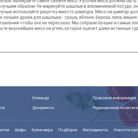
учше, выбирайте самое свежее мясо. Кусочки мяса должны быть 
лучшим образом. Не маринуйте шашлык в алюминиевой посуде, он
 лучше используйте решетку вместо шампура. Мясо на шампур до
 лучшие дрова для шашлыка - груша, яблоня, береза, липа, вишня
товления чтобы оно не пересохло. Мы собрали лучшие и самые п
ьте вкуснейшее мясо на углях, которое оценят даже истинные гу
Команда
Правовая информация
йте
Документы
Редакционная политика
питки
Шефы
Кухни мира
Подборки
Ингредиенты
Новости кул