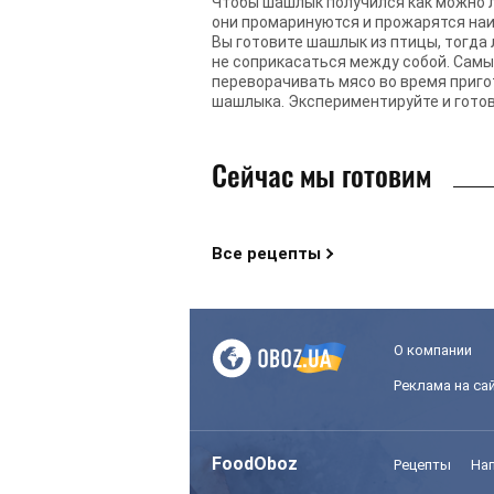
Чтобы шашлык получился как можно л
они промаринуются и прожарятся наи
Вы готовите шашлык из птицы, тогда
не соприкасаться между собой. Самые
переворачивать мясо во время приго
шашлыка. Экспериментируйте и готов
Сейчас мы готовим
Все рецепты
О компании
Реклама на са
FoodOboz
Рецепты
На