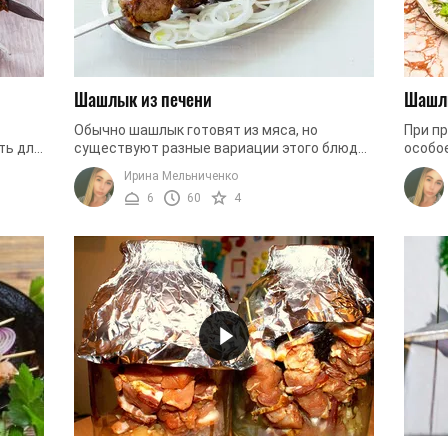
Шашлык из печени
Шашлы
Обычно шашлык готовят из мяса, но
При п
ть для
существуют разные вариации этого блюда.
особо
рта
К примеру, вегетарианцы могут
Часто 
Ирина Мельниченко
 уметь
полакомиться шашлыком из овощей и
пригот
6
60
4
грибов, а ...