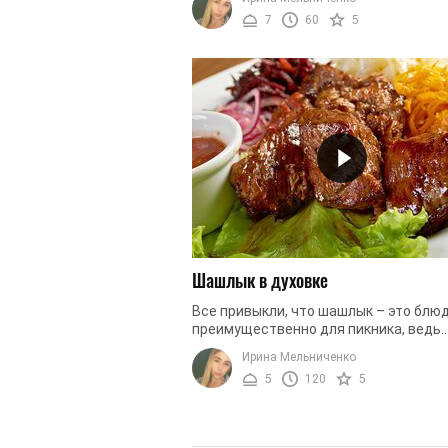
приготовленное на костре – это лучший
7
60
5
Шашлык в духовке
Все привыкли, что шашлык – это блю
преимущественно для пикника, ведь
готовиться он должен на костре. Кон
Ирина Мельниченко
сочное мясо с легкой дымкой, ...
5
120
5