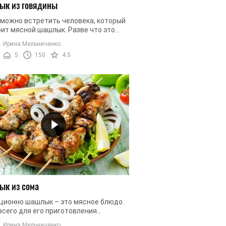
к из говядины
 можно встретить человека, который
бит мясной шашлык. Разве что это
ся вегетарианцев. Но если вы любите
Ирина Мельниченко
 блюда, то, скорее ...
5
150
4.5
к из сома
ционно шашлык – это мясное блюдо.
всего для его приготовления
зуют свинину, баранину, говядину
Ирина Мельниченко