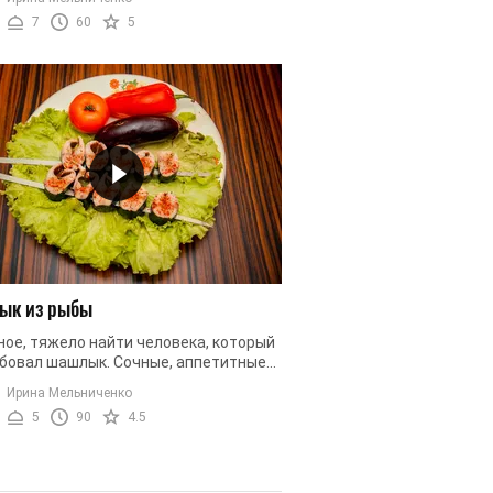
рицу. Но если вам хочеться ...
7
60
5
ык из рыбы
ное, тяжело найти человека, который
обовал шашлык. Сочные, аппетитные
и мяса, приготовленные на костре,
Ирина Мельниченко
многие. Тем более, если ...
5
90
4.5