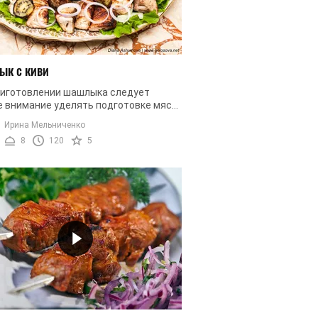
к с киви
риготовлении шашлыка следует
е внимание уделять подготовке мяса.
бывает, что у тех, кто желает
Ирина Мельниченко
овить вкуснейшее блюдо впервые, ...
8
120
5