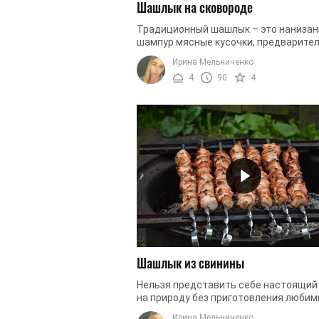
Шашлык на сковороде
Традиционный шашлык – это нанизан
шампур мясные кусочки, предварите
настоянные в маринаде. Чаще всего 
Ирина Мельниченко
готовят на углях, на свежем ...
4
90
4
Шашлык из свинины
Нельзя представить себе настоящий
на природу без приготовления любим
шашлыков. Ароматное, сочное мясо,
Ирина Мельниченко