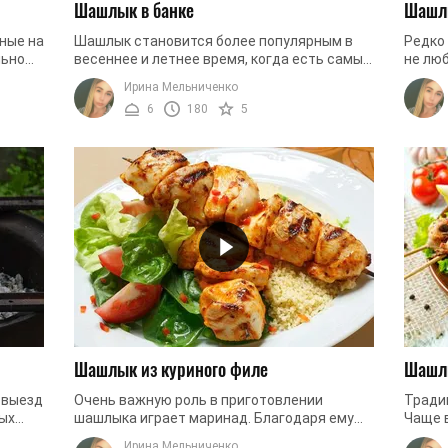
Шашлык в банке
Шашлы
ные на
Шашлык становится более популярным в
Редко
льно
весеннее и летнее время, когда есть самые
не лю
его
лучшие условия для выезда на природу. Но
касает
Ирина Мельниченко
это не значит. что вкуснейшее ...
мясные
6
180
5
Шашлык из куриного филе
Шашлы
 выезд
Очень важную роль в приготовлении
Тради
ых
шашлыка играет маринад. Благодаря ему
Чаще 
мясо хорошо пропитывается и получается
исполь
Ирина Мельниченко