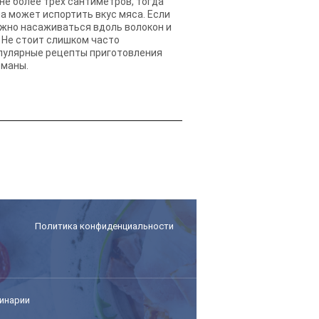
не более трех сантиметров, тогда
а может испортить вкус мяса. Если
лжно насаживаться вдоль волокон и
. Не стоит слишком часто
опулярные рецепты приготовления
рманы.
Политика конфиденциальности
инарии