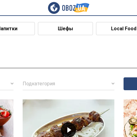
Напитки
Шефы
Local Food
Подкатегория