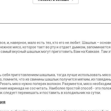
се, и, наверное, мало есть тех, кто его не любит. Шашлык – осно
 нежное мясо, которое тает во рту и отдает дымком, запоминаетс
о самый вкусный шашлык могут приготовить Вам на Кавказе. Там эт
ь себя приготовлением шашлыка, тогда лучше использовать мясо
о, помните, что из свинины шашлык получится мягким, из говядины
. Резать мясо нужно поперек волокон. Разумеется, мясо необходи
ния маринада не сосчитать. Наиболее простой способ - это поло
 как следует перемешать и поставить в холодильник на сутки.
ия