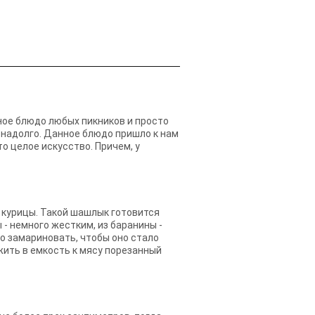
вное блюдо любых пикников и просто
я надолго. Данное блюдо пришло к нам
о целое искусство. Причем, у
 курицы. Такой шашлык готовится
 - немного жестким, из баранины -
мо замариновать, чтобы оно стало
жить в емкость к мясу порезанный