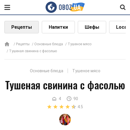
Рецепты
Напитки
Шефы
Local
Рецепты
Основные блюда
Тушеное мясо
Тушеная свинина с фасолью
Основные блюда
Тушеное мясо
Тушеная свинина с фасолью
4
90
4.5