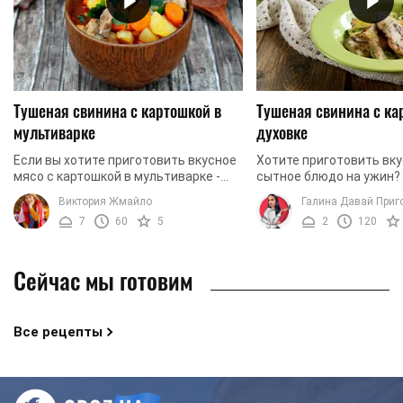
Тушеная свинина с картошкой в
Тушеная свинина с ка
мультиварке
духовке
Если вы хотите приготовить вкусное
Хотите приготовить вку
мясо с картошкой в ​​мультиварке -
сытное блюдо на ужин?
этот рецепт для вас. Мы готовим
любят мясо, приготовле
Виктория Жмайло
Галина Давай Приг
тушеную свинину с картофелем.
духовке? Тогда пригото
7
60
5
2
120
Блюдо абсолютно ...
с картофелем по ...
Сейчас мы готовим
Все рецепты