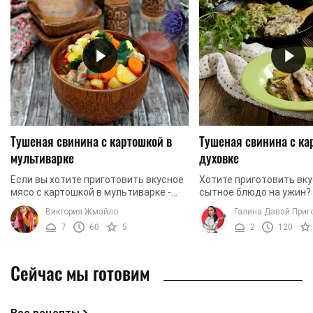
Тушеная свинина с картошкой в
Тушеная свинина с ка
мультиварке
духовке
Если вы хотите приготовить вкусное
Хотите приготовить вку
мясо с картошкой в ​​мультиварке -
сытное блюдо на ужин?
этот рецепт для вас. Мы готовим
любят мясо, приготовле
Виктория Жмайло
Галина Давай Приг
тушеную свинину с картофелем.
духовке? Тогда пригото
7
60
5
2
120
Блюдо абсолютно ...
с картофелем по ...
Сейчас мы готовим