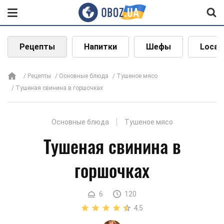
Рецепты
Напитки
Шефы
Local
Рецепты
Основные блюда
Тушеное мясо
Тушеная свинина в горшочках
Основные блюда
Тушеное мясо
Тушеная свинина в
горшочках
6
120
4.5