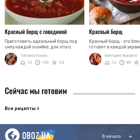
Красный борщ с говядиной
Красный борщ
Приготовить идеальный борщ под
Красный борщ - это блю
силу каждой хозяйке, для этого
готовят в каждой украи
достаточно иметь большое желание
Это блюдо, которое за
Татьяна Козюк
Виктория Жмайло
и следовать нашему рецепту.
расположение миллион
10
150
4.5
12
80
всем мире. Блюдо, ...
Сейчас мы готовим
Все рецепты
В начало