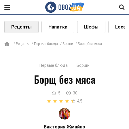
Рецепты
Напитки
Шефы
Local
Рецепты
Первые блюда
Борщи
Борщ без мяса
Первые блюда
Борщи
Борщ без мяса
5
30
4.5
Виктория Жмайло