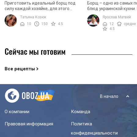
Приготовить идеальный борщ под
Борщ – одно из самых 
силу каждой хозяйке, для этого
блюд украинской кухни.
достаточно иметь большое желание
со времен Киевской Рус
Татьяна Козюк
Ярослав Матвей
и следовать нашему рецепту.
готовили из борщевика 
10
150
4.5
12
средне
пошло название ...
4.5
Сейчас мы готовим
Все рецепты
В начало
О компании
Команда
Правовая информация
Политика
конфиденциальности