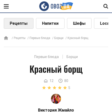
Рецепты
Напитки
Шефы
Local
Рецепты
Первые блюда
Борщи
Красный борщ
Первые блюда
Борщи
Красный борщ
12
80
5
Виктория Жмайло