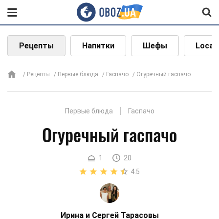
Рецепты
Напитки
Шефы
Local
Рецепты
Первые блюда
Гаспачо
Огуречный гаспачо
Первые блюда
Гаспачо
Огуречный гаспачо
1
20
4.5
Ирина и Сергей Тарасовы