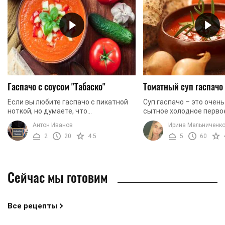
Гаспачо с соусом "Табаско"
Томатный суп гаспачо
Если вы любите гаспачо с пикатной
Суп гаспачо – это очень
ноткой, но думаете, что
сытное холодное перво
самостоятельно приготовить этот
основе томатов, родом 
Антон Иванов
Ирина Мельниченк
суп сложно и долго - вы ошибаетесь.
Гаспачо обладает необ
2
20
4.5
5
60
Ведь это блюдо ...
свежим и насыщенным ..
Сейчас мы готовим
Все рецепты