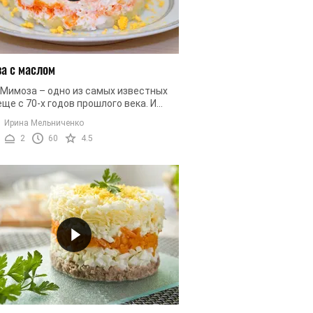
а с маслом
 Мимоза – одно из самых известных
ще с 70-х годов прошлого века. И
иновало много времени, но он не
Ирина Мельниченко
 популярности и является ...
2
60
4.5