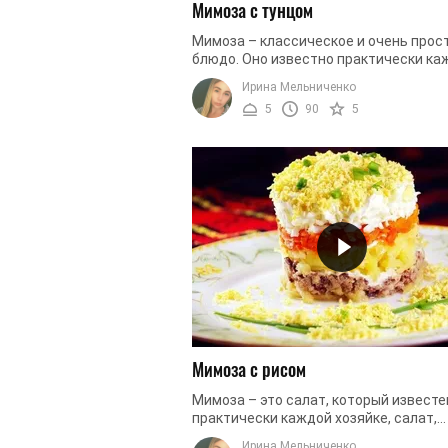
Мимоза с тунцом
Мимоза – классическое и очень прос
блюдо. Оно известно практически ка
хозяйке. Ингредиенты салата легко
Ирина Мельниченко
доступны. В комплексе они создают ..
5
90
5
Мимоза с рисом
Мимоза – это салат, который известе
практически каждой хозяйке, салат,
которым мало кого удивишь и не пор
Ирина Мельниченко