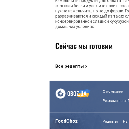
измельчить продукты для салата. Так,
желтки и белки и уложите слои в сал
нужно измельчить, но не до фарша. 
разравниваются и каждый из таких с
консервированной сладкой кукурузой
домашних условиях.
Сейчас мы готовим
Все рецепты
О компании
Реклама на са
FoodOboz
Рецепты
На