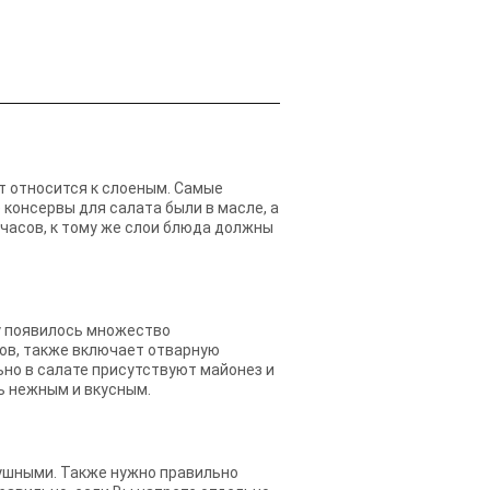
т относится к слоеным. Самые
 консервы для салата были в масле, а
 часов, к тому же слои блюда должны
му появилось множество
вов, также включает отварную
ьно в салате присутствуют майонез и
нь нежным и вкусным.
здушными. Также нужно правильно