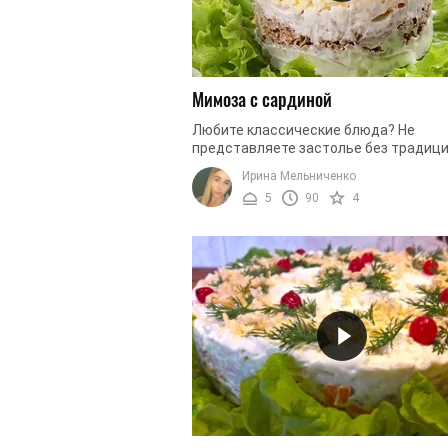
Мимоза с сардиной
Любите классические блюда? Не
представляете застолье без традиц
салатов, которые нравятся нескольк
Ирина Мельниченко
поколениям? – Тогда рецепт Мимозы с 
5
90
4