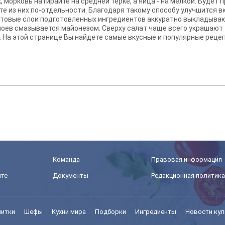
 морковь натирайте на средней терке, а яйца - на мелкой. Будет 
ате из них по-отдельности. Благодаря такому способу улучшится 
Готовые слои подготовленных ингредиентов аккуратно выкладыва
лоев смазывается майонезом. Сверху салат чаще всего украшают
. На этой странице Вы найдете самые вкусные и популярные рецеп
Команда
Правовая информация
йте
Документы
Редакционная политика
питки
Шефы
Кухни мира
Подборки
Ингредиенты
Новости кул