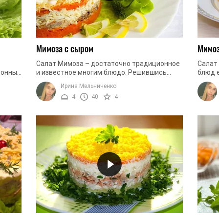
Мимоза с сыром
Мимоз
Салат Мимоза – достаточно традиционное
Салат
ионных
и известное многим блюдо. Решившись
блюд е
им
приготовить его для праздничного стола,
хотя м
Ирина Мельниченко
...
внесите какие-либо особенности в ...
теряет
4
40
4