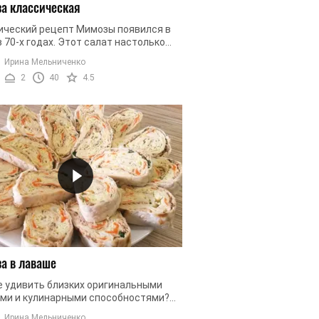
а классическая
ический рецепт Мимозы появился в
 70-х годах. Этот салат настолько
в приготовлении, что его мог
Ирина Мельниченко
ить себе сделать любой. Именно ...
2
40
4.5
а в лаваше
е удивить близких оригинальными
ми и кулинарными способностями?
 родным надоели классические
Ирина Мельниченко