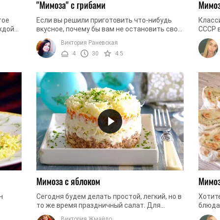
"Мимоза" с грибами
Мимоз
тое
Если вы решили приготовить что-нибудь
Класс
ждой
вкусное, почему бы вам не остановить свой
СССР в
выбор на этом рецепте? Мы предлагаем
прост 
Виктория Раневская
.
вам приготовить салат "Мимоза", ...
позвол
4
30
4.5
Мимоза с яблоком
Мимоз
н
Сегодня будем делать простой, легкий, но в
Хотит
то же время праздничный салат. Для
блюда
азишь
приготовления этого салата не нужно
Вашим
Виктория Жмайло