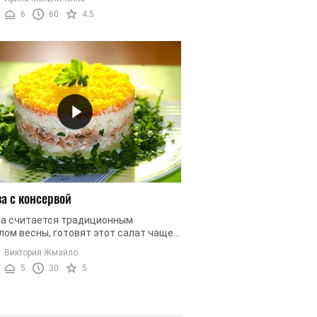
ы и они ожидают от вас чего-то ...
6
60
4.5
а с консервой
а считается традиционным
лом весны, готовят этот салат чаще
к 8 марта. Вы можете радовать этим
Виктория Жмайло
м и вкусным блюдом родных целый ...
5
30
5