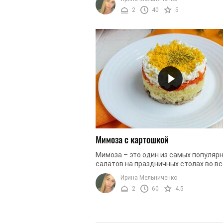
оригинальностью, приготовив его для 
2
40
5
Мимоза с картошкой
Мимоза – это один из самых популяр
салатов на праздничных столах во вс
постсоветских странах. Ни один праз
Ирина Мельниченко
не обходился без косервно-рыбного ...
2
60
4.5