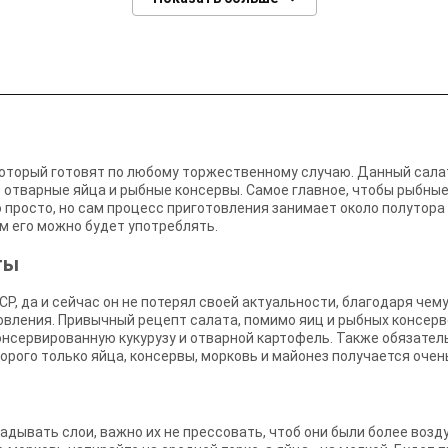
который готовят по любому торжественному случаю. Данный сала
 отварные яйца и рыбные консервы. Самое главное, чтобы рыбные
о просто, но сам процесс приготовления занимает около полутора
м его можно будет употреблять.
ты
СР, да и сейчас он не потерял своей актуальности, благодаря че
овления. Привычный рецепт салата, помимо яиц и рыбных консер
консервированную кукурузу и отварной картофель. Также обязател
торого только яйца, консервы, морковь и майонез получается оче
ладывать слои, важно их не прессовать, чтоб они были более во