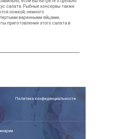
правильно, если Вы натрете отдельно
вкус салата. Рыбные консервы также
ются ложкой, немного
 тертыми варенными яйцами,
ты приготовления этого салата в
Политика конфиденциальности
инарии