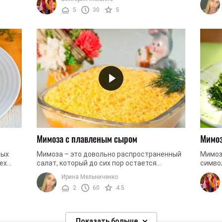
...
покупать дорогие ингредиенты или ...
рецепт
5
30
5
Мимоза с плавленым сыром
Мимоз
ных
Мимоза – это довольно распространенный
Мимоз
ех
салат, который до сих пор остается
симво
дник
неотъемлемым атрибутом многих
всего 
Ирина Мельниченко
праздничных столов. Традиционно он
просты
2
60
4.5
состоит из ...
Показать больше