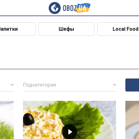
Напитки
Шефы
Local Food
Подкатегория