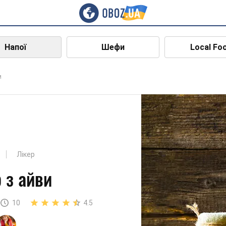
Напої
Шефи
Local Fo
и
Лікер
 з айви
10
4.5