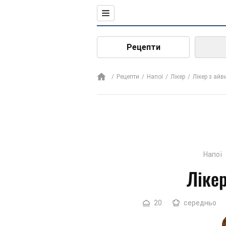
Рецепти
Рецепти
Напої
Лікер
Лікер з айв
Напої
Лікер
20
середньо