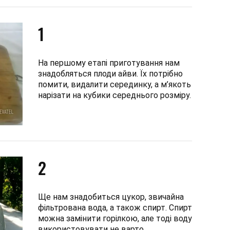
1
На першому етапі приготування нам
знадобляться плоди айви. Їх потрібно
помити, видалити серединку, а м’якоть
нарізати на кубики середнього розміру.
2
Ще нам знадобиться цукор, звичайна
фільтрована вода, а також спирт. Спирт
можна замінити горілкою, але тоді воду
використовувати не варто.