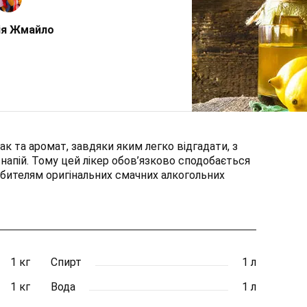
ія Жмайло
ак та аромат, завдяки яким легко відгадати, з
напій. Тому цей лікер обов’язково сподобається
бителям оригінальних смачних алкогольних
1 кг
Спирт
1 л
1 кг
Вода
1 л