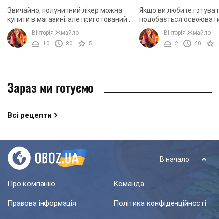
Звичайно, полуничний лікер можна
Якщо ви любите готуват
купити в магазині, але приготований у
подобається освоювати 
домашніх умовах – більш
рецепти, вам обов'язко
Вікторія Жмайло
Вікторія Жмайло
натуральний і дешевший, а на смак
приготувати гарячий шо
10
80
5
2
20
майже не ...
лікером. Напій простий і .
Зараз ми готуємо
Всі рецепти
В начало
Про компанію
Команда
Правова інформація
Політика конфіденційності