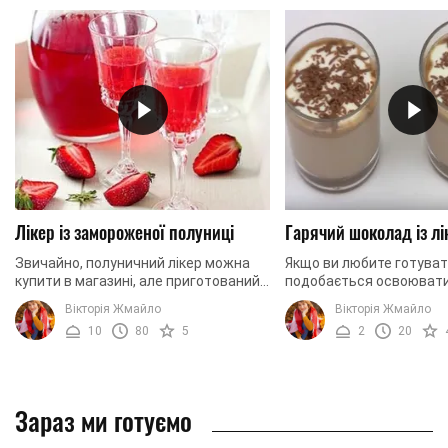
Лікер із замороженої полуниці
Гарячий шоколад із л
Звичайно, полуничний лікер можна
Якщо ви любите готуват
купити в магазині, але приготований у
подобається освоювати 
домашніх умовах – більш
рецепти, вам обов'язко
Вікторія Жмайло
Вікторія Жмайло
натуральний і дешевший, а на смак
приготувати гарячий шо
10
80
5
2
20
майже не ...
лікером. Напій простий і .
Зараз ми готуємо