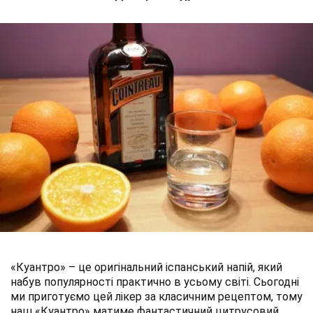
«Куантро» – це оригінальний іспанський напій, який
набув популярності практично в усьому світі. Сьогодні
ми приготуємо цей лікер за класичним рецептом, тому
наш «Куантро» матиме фантастичний цитрусовий