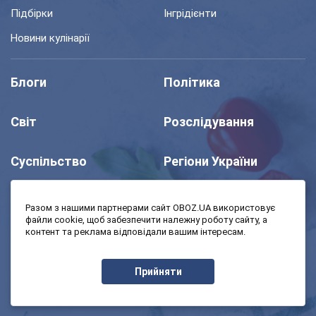
Підбірки
Інгрідієнти
Новини кулінарії
Блоги
Політика
Світ
Розслідування
Суспільство
Регіони України
Шоу
Спорт
Разом з нашими партнерами сайт OBOZ.UA використовує
файли cookie, щоб забезпечити належну роботу сайту, а
контент та реклама відповідали вашим інтересам.
Моя школа
Авто
Прийняти
MedOboz
Економіка