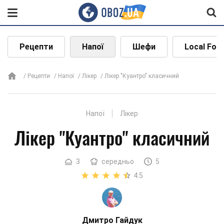
Рецепти
Напої
Шефи
Local Foo
Рецепти
Напої
Лікер
Лікер "Куантро" класичний
Напої
Лікер
Лікер "Куантро" класичний
3
середньо
5
4.5
Дмитро Гайдук