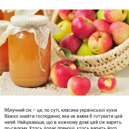
Яблучний сік – це, по суті, класика української кухні.
Важко знайти господиню, яка не вміла б готувати цей
напій. Найцікавіше, що в кожному домі цей сік варять
по-своєму. Хтось додає прянощі, хтось варить його