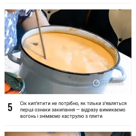
5
Сік кип'ятити не потрібно, як тільки з'являться
перші ознаки закипання — відразу вимикаємо
вогонь і знімаємо каструлю з плити.