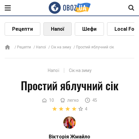
Рецепти
Напої
Шефи
Local Foo
Рецепти
Напої
Сік на зиму
Простий яблучний сік
Напої
Сік на зиму
Простий яблучний сік
10
легко
45
4
Вікторія Жмайло