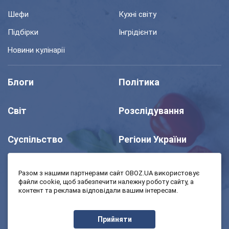
Шефи
Кухні світу
Підбірки
Інгрідієнти
Новини кулінарії
Блоги
Політика
Світ
Розслідування
Суспільство
Регіони України
Шоу
Спорт
Разом з нашими партнерами сайт OBOZ.UA використовує
файли cookie, щоб забезпечити належну роботу сайту, а
контент та реклама відповідали вашим інтересам.
Моя школа
Авто
Прийняти
MedOboz
Економіка