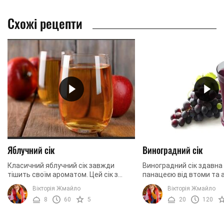
Схожі рецепти
Яблучний сік
Виноградний сік
Класичний яблучний сік завжди
Виноградний сік здавн
тішить своїм ароматом. Цей сік з
панацеєю від втоми та а
легкою кислинкою, в залежності від
Цей сік містить багато ц
Вікторія Жмайло
Вікторія Жмайло
сорту яблук. Таємниця приготування
та мікроелементів. Сік 
8
60
5
20
120
соку полягає в ...
спрагу ...