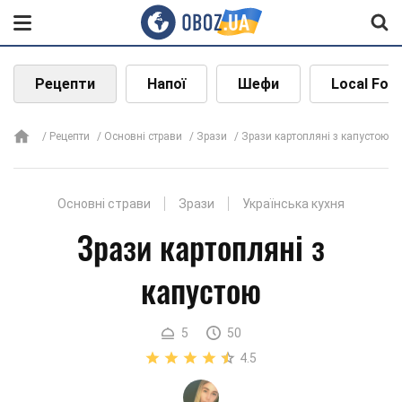
Рецепти
Напої
Шефи
Local Foo
Рецепти
Основні страви
Зрази
Зрази картопляні з капустою
Основні страви
Зрази
Українська кухня
Зрази картопляні з
капустою
5
50
4.5