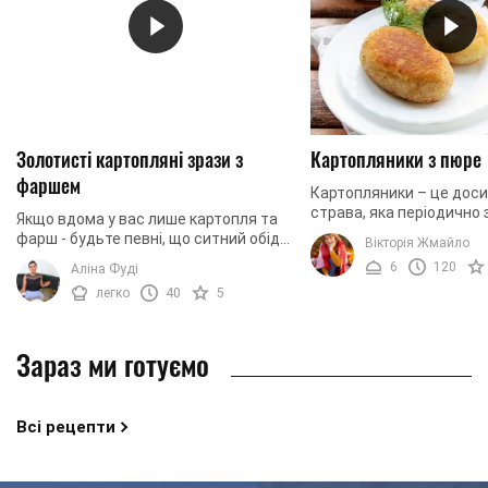
Золотисті картопляні зрази з
Картопляники з пюре
фаршем
Картопляники – це дос
страва, яка періодично 
Якщо вдома у вас лише картопля та
на столі практично у ко
фарш - будьте певні, що ситний обід
Вікторія Жмайло
господині. Картопляник
чи вечеря вам гарантовано. З цим
6
120
Аліна Фуді
практично всі. ...
інгредієнтів можна приготувати ніжні
легко
40
5
...
Зараз ми готуємо
Всі рецепти