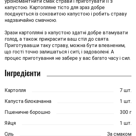
урізноманітнити смак страви і приготувати її з
капустою. Картопляне тісто для зраз добре
поєднується із соковитою капустою і робить страву
надзвичайно смачною.
Зрази картопляні з капустою здатні добре втамувати
голод, а також прикрасити ваш стіл до свята.
Приготувавши таку страву, можна бути впевненим,
що гості точно залишаться і ситі, і задоволені. А
процес приготування не забере у вас багато часу і сил.
Інгредієнти
Картопля
7 шт.
Капуста білокачанна
1 шт.
Пшеничне борошно
300 г
Яйця
1 шт.
Сіль
За смаком