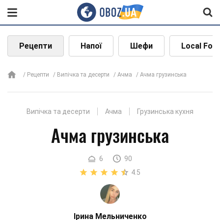
Рецепти
Напої
Шефи
Local Foo
Рецепти
Випічка та десерти
Ачма
Ачма грузинська
Випічка та десерти
Ачма
Грузинська кухня
Ачма грузинська
6
90
4.5
Ірина Мельниченко