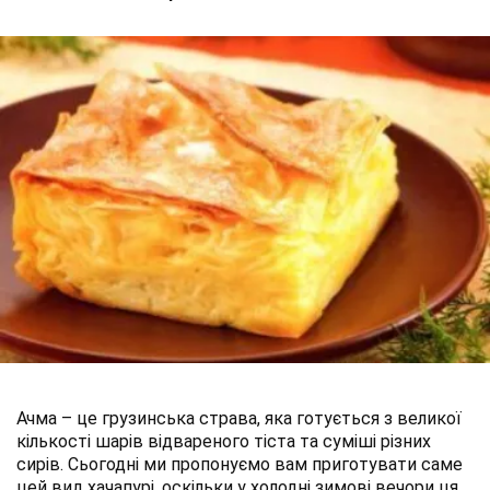
Ачма – це грузинська страва, яка готується з великої
кількості шарів відвареного тіста та суміші різних
сирів. Сьогодні ми пропонуємо вам приготувати саме
цей вид хачапурі, оскільки у холодні зимові вечори ця