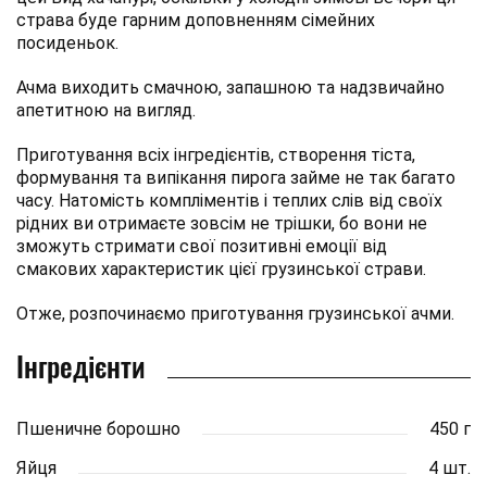
страва буде гарним доповненням сімейних
посиденьок.
Ачма виходить смачною, запашною та надзвичайно
апетитною на вигляд.
Приготування всіх інгредієнтів, створення тіста,
формування та випікання пирога займе не так багато
часу. Натомість компліментів і теплих слів від своїх
рідних ви отримаєте зовсім не трішки, бо вони не
зможуть стримати свої позитивні емоції від
смакових характеристик цієї грузинської страви.
Отже, розпочинаємо приготування грузинської ачми.
Інгредієнти
Пшеничне борошно
450 г
Яйця
4 шт.