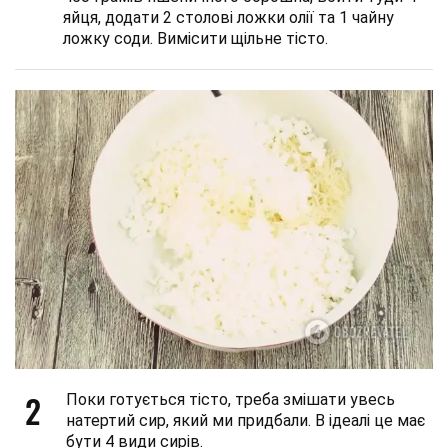
яйця, додати 2 столові ложки олії та 1 чайну
ложку соди. Вимісити щільне тісто.
2
Поки готується тісто, треба змішати увесь
натертий сир, який ми придбали. В ідеалі це має
бути 4 види сирів.