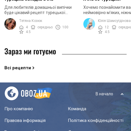
Для любителів домашньої випічки
Хочемо познайомити ва
буде цікавий рецепт турецької
неймовірно м'яких, ніжни
солодкої ачми. Ачма - це дуже
повітряних турецьких бу
Тетяна Козюк
Юлія Шамсутдінова
смачна страва з бюджетним
Швидкий і простий рец
4
середньо
100
12
середн
набором інгредієнтів.
золотистої випічки ...
4.5
4.5
Зараз ми готуємо
Всі рецепти
В начало
Про компанію
Команда
Правова інформація
Політика конфіденційності