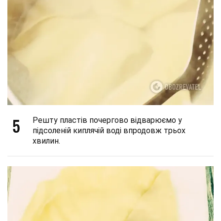
5
Решту пластів почергово відварюємо у
підсоленій киплячій воді впродовж трьох
хвилин.