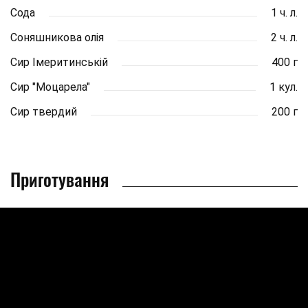
Сода
1 ч. л.
Соняшникова олія
2 ч. л.
Сир Імеритинській
400 г
Сир "Моцарела"
1 кул.
Сир твердий
200 г
Приготування