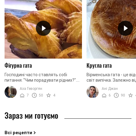
Фігурна гата
Кругла гата
Господині часто ставлять собі
Вірменська гата - це ві
питання: "Чим порадувати рідних?".
світ випічка. Залежно ві
Якщо ви відноситеся до них, і в
Вірменії рецепти приго
Аза Геворгян
Ані Джан
вашому холодильнику лежить
солодощів мають відмін
7
50
4
6
90
листкове тісто, то, ...
формою ...
Зараз ми готуємо
Всі рецепти