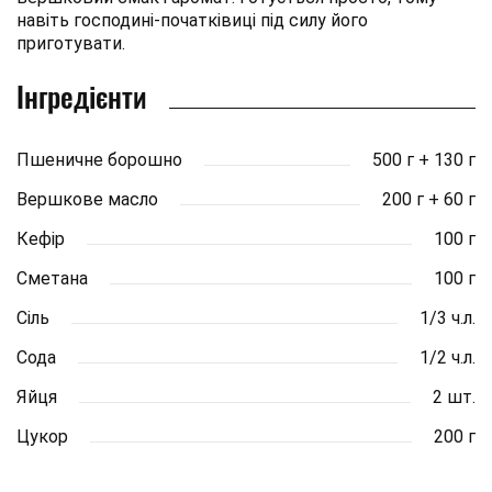
навіть господині-початківиці під силу його
приготувати.
Інгредієнти
Пшеничне борошно
500 г + 130 г
Вершкове масло
200 г + 60 г
Кефір
100 г
Сметана
100 г
Сіль
1/3 ч.л.
Сода
1/2 ч.л.
Яйця
2 шт.
Цукор
200 г