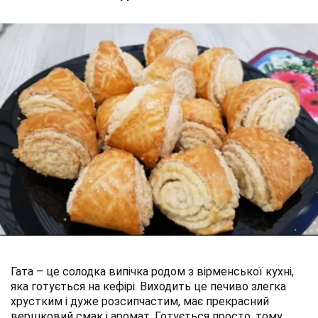
Гата – це солодка випічка родом з вірменської кухні,
яка готується на кефірі. Виходить це печиво злегка
хрустким і дуже розсипчастим, має прекрасний
вершковий смак і аромат. Готується просто, тому