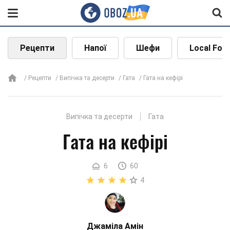
Рецепти
Напої
Шефи
Local Foo
Рецепти
Випічка та десерти
Гата
Гата на кефірі
Випічка та десерти
Гата
Гата на кефірі
6
60
4
Джаміла Амін