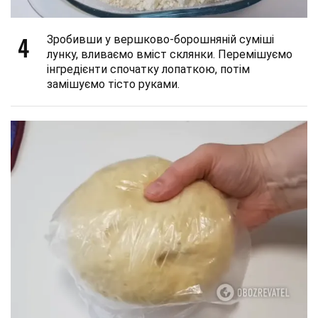
4
Зробивши у вершково-борошняній суміші
лунку, вливаємо вміст склянки. Перемішуємо
інгредієнти спочатку лопаткою, потім
замішуємо тісто руками.