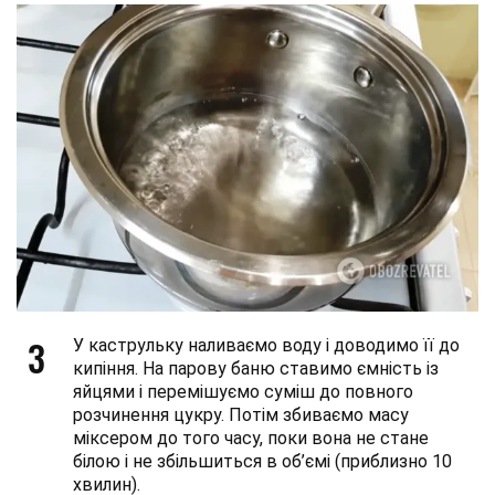
3
У каструльку наливаємо воду і доводимо її до
кипіння. На парову баню ставимо ємність із
яйцями і перемішуємо суміш до повного
розчинення цукру. Потім збиваємо масу
міксером до того часу, поки вона не стане
білою і не збільшиться в об’ємі (приблизно 10
хвилин).