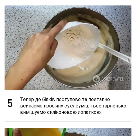
5
Тепер до білків поступово та поетапно
всипаємо просіяну суху суміш і все гарненько
вимішуємо силіконовою лопаткою.