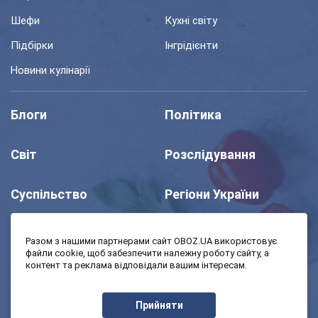
Шефи
Кухні світу
Підбірки
Інгрідієнти
Новини кулінарії
Блоги
Політика
Світ
Розслідування
Суспільство
Регіони України
Шоу
Спорт
Разом з нашими партнерами сайт OBOZ.UA використовує
файли cookie, щоб забезпечити належну роботу сайту, а
контент та реклама відповідали вашим інтересам.
Моя школа
Авто
Прийняти
MedOboz
Економіка