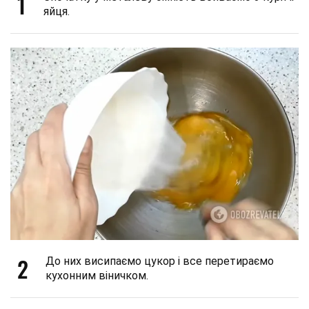
1
яйця.
2
До них висипаємо цукор і все перетираємо
кухонним віничком.