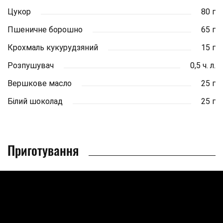
Цукор
80 г
Пшеничне борошно
65 г
Крохмаль кукурудзяний
15 г
Розпушувач
0,5 ч. л.
Вершкове масло
25 г
Білий шоколад
25 г
Приготування