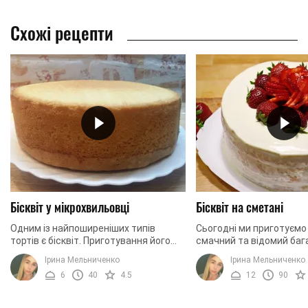
Схожі рецепти
Бісквіт у мікрохвильовці
Бісквіт на сметані
Одним із найпоширеніших типів
Сьогодні ми приготуєм
тортів є бісквіт. Приготування його
смачний та відомий баг
досить легке та відносно швидке. А
на сметанній основі. То
Ірина Мельниченко
Ірина Мельниченко
коржі виходять пухкі, легкі,
ніжним та запашним. Це
6
40
4.5
12
90
неймовірно смачні ...
дуже простий ...