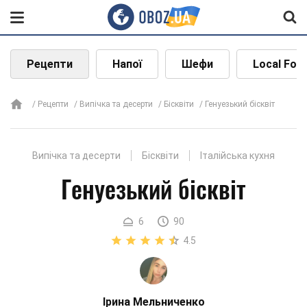
Рецепти
Напої
Шефи
Local Foo
Рецепти
Випічка та десерти
Бісквіти
Генуезький бісквіт
Випічка та десерти
Бісквіти
Італійська кухня
Генуезький бісквіт
6
90
4.5
Ірина Мельниченко