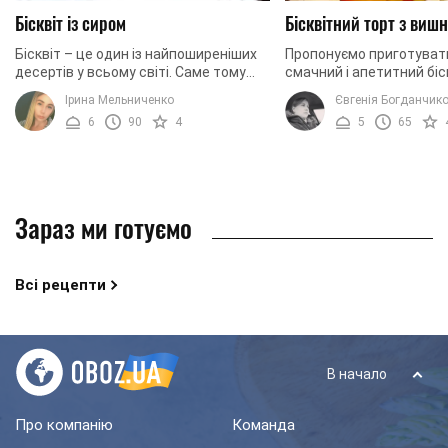
Бісквіт із сиром
Бісквітний торт з виш
Бісквіт – це один із найпоширеніших
Пропонуємо приготуват
десертів у всьому світі. Саме тому
смачний і апетитний біс
практично жодне свято не
вишнею, яким ви легко 
Ірина Мельниченко
Євгенія Богданчик
обходиться без бісквітного десерту.
здивувати своїх гостей.
6
90
4
5
65
Адже приготувати ...
який час ...
Зараз ми готуємо
Всі рецепти
В начало
Про компанію
Команда