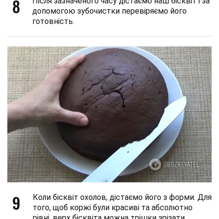
8
Після зазначеного часу дістаємо наш бісквіт і за
допомогою зубочистки перевіряємо його
готовність.
9
Коли бісквіт охолов, дістаємо його з форми. Для
того, щоб коржі були красиві та абсолютно
рівні, верх бісквіта можна трішки зрізати