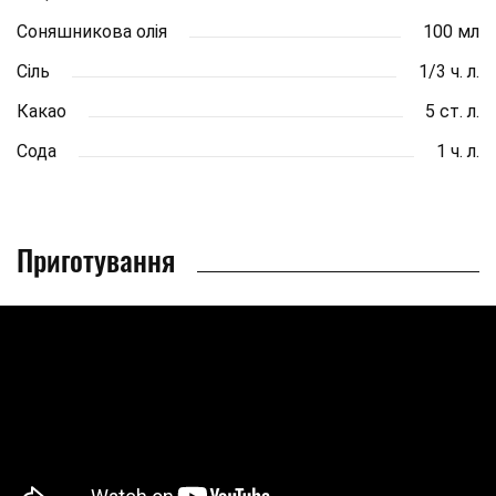
Соняшникова олія
100 мл
Сіль
1/3 ч. л.
Какао
5 ст. л.
Сода
1 ч. л.
Приготування