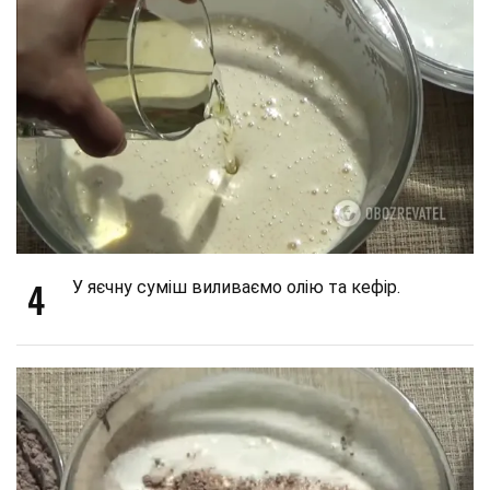
4
У яєчну суміш виливаємо олію та кефір.