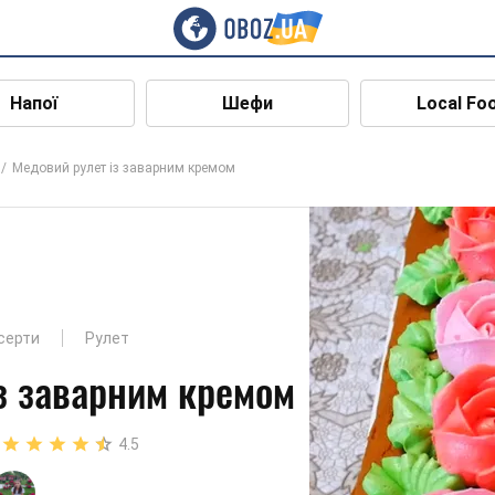
Напої
Шефи
Local Fo
Медовий рулет із заварним кремом
есерти
Рулет
з заварним кремом
4.5