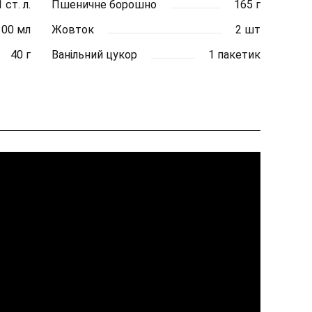
1 ст. л.
Пшеничне борошно
165 г
300 мл
Жовток
2 шт
40 г
Ванільний цукор
1 пакетик