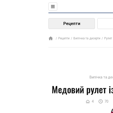
Рецепти
Рецепти
Випічка та десерти
Рулет
Випічка та д
Медовий рулет і
4
70