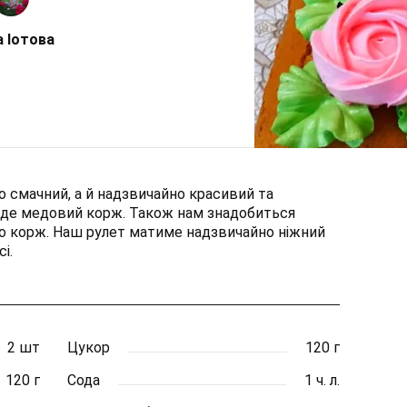
а Іотова
о смачний, а й надзвичайно красивий та
буде медовий корж. Також нам знадобиться
о корж. Наш рулет матиме надзвичайно ніжний
і.
2 шт
Цукор
120 г
120 г
Сода
1 ч. л.