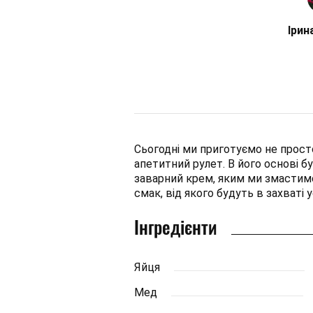
Ірин
Сьогодні ми приготуємо не прост
апетитний рулет. В його основі 
заварний крем, яким ми змастим
смак, від якого будуть в захваті ус
Інгредієнти
Яйця
Мед