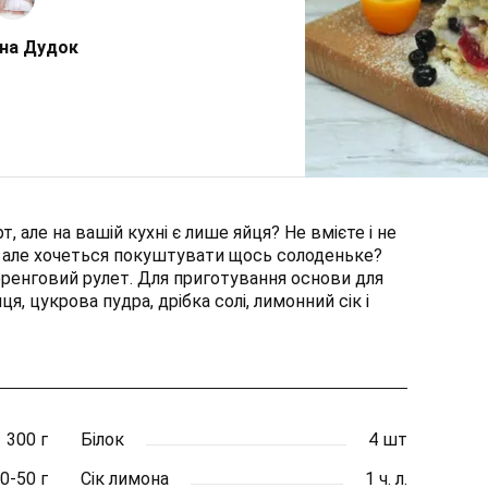
на Дудок
 але на вашій кухні є лише яйця? Не вмієте і не
, але хочеться покуштувати щось солоденьке?
ренговий рулет. Для приготування основи для
, цукрова пудра, дрібка солі, лимонний сік і
300 г
Білок
4 шт
0-50 г
Сік лимона
1 ч. л.