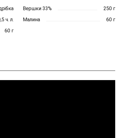
дрібка
Вершки 33%
250 г
,5 ч. л.
Малина
60 г
60 г