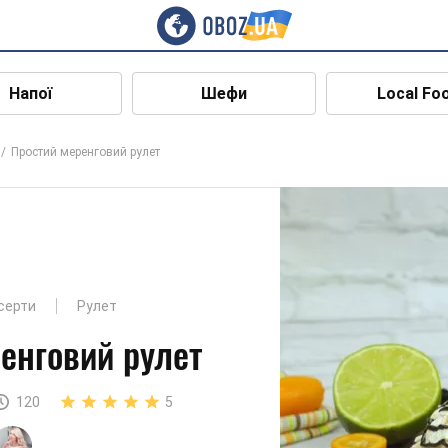
Напої
Шефи
Local Fo
Простий меренговий рулет
есерти
Рулет
енговий рулет
120
5