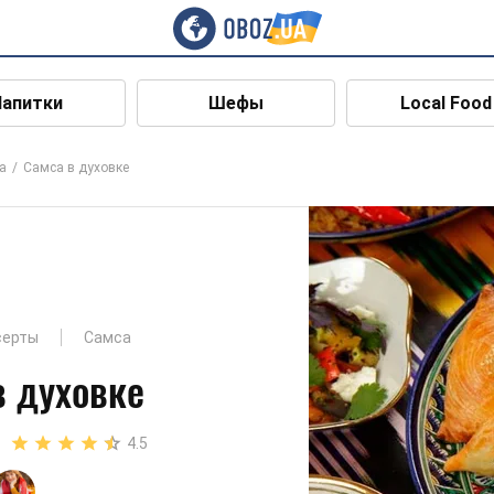
Напитки
Шефы
Local Food
а
Самса в духовке
серты
Самса
в духовке
4.5