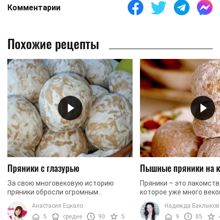
Комментарии
Похожие рецепты
Пряники с глазурью
Пышные пряники на 
За свою многовековую историю
Пряники – это лакомств
пряники обросли огромным
которое уже много веко
количеством рецептур
своей актуальности. Ко
Анастасия Ецкало
Надежда Баклыков
приготовления. Если вы хотите
маленькими, мама или 
5
средне
90
5
9
85
быстро и просто приготовить
наверняка, готовила ...