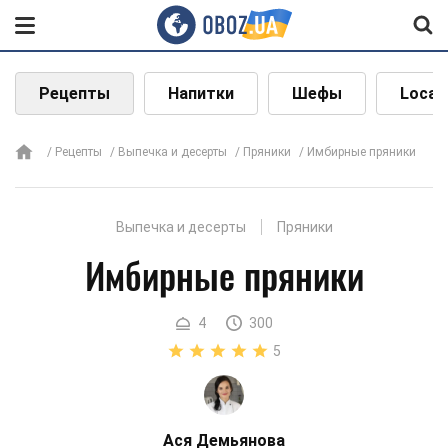
Рецепты
Напитки
Шефы
Local
Рецепты
Выпечка и десерты
Пряники
Имбирные пряники
Выпечка и десерты
Пряники
Имбирные пряники
4
300
5
Ася Демьянова