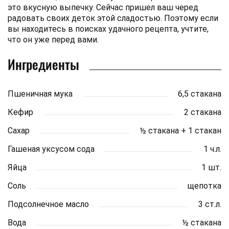
это вкусную выпечку. Сейчас пришел ваш черед
радовать своих деток этой сладостью. Поэтому если
вы находитесь в поисках удачного рецепта, учтите,
что он уже перед вами.
Ингредиенты
Пшеничная мука
6,5 стакана
Кефир
2 стакана
Сахар
½ стакана + 1 стакан
Гашеная уксусом сода
1 ч.л.
Яйца
1 шт.
Соль
щепотка
Подсолнечное масло
3 ст.л.
Вода
½ стакана