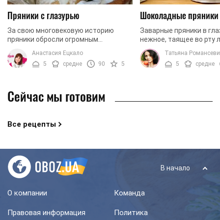
Пряники с глазурью
Шоколадные пряники
За свою многовековую историю
Заварные пряники в гла
пряники обросли огромным
нежное, таящее во рту 
количеством рецептур
которого не найдешь в 
Анастасия Ецкало
Татьяна Романсев
приготовления. Если вы хотите
Однако, приготовить т
5
средне
90
5
5
средне
быстро и просто приготовить
дома под силу ...
пряники ...
Сейчас мы готовим
Все рецепты
В начало
О компании
Команда
Правовая информация
Политика