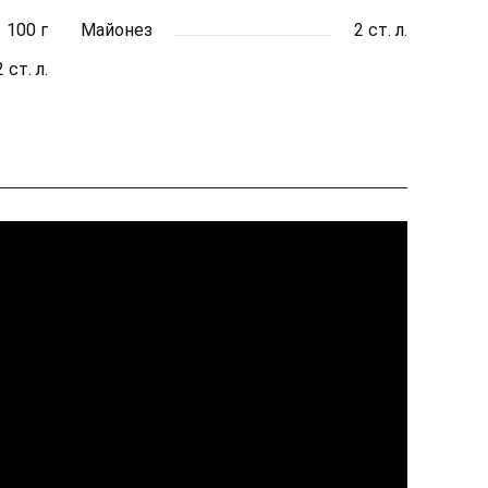
100 г
Майонез
2 ст. л.
2 ст. л.