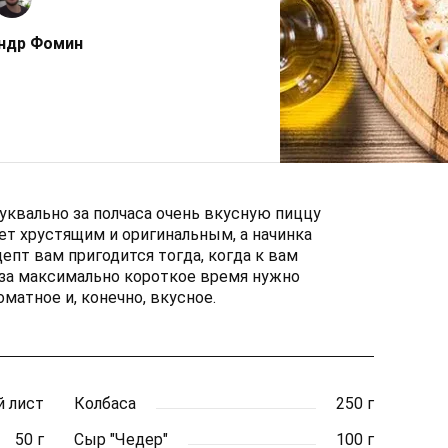
ндр Фомин
уквально за полчаса очень вкусную пиццу
ет хрустящим и оригинальным, а начинка
епт вам пригодится тогда, когда к вам
 за максимально короткое время нужно
матное и, конечно, вкусное.
й лист
Колбаса
250 г
50 г
Сыр "Чедер"
100 г