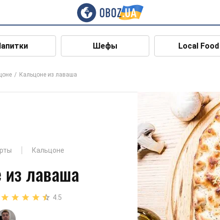
Напитки
Шефы
Local Food
цоне
Кальцоне из лаваша
ерты
Кальцоне
 из лаваша
4.5