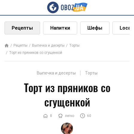
Рецепты
Напитки
Шефы
Local
Рецепты
Выпечка и десерты
Торты
Торт из пряников со сгущенкой
Выпечка и десерты
Торты
Торт из пряников со
сгущенкой
8
легко
60