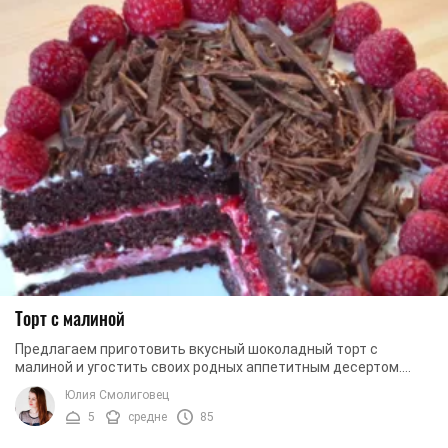
Торт с малиной
Предлагаем приготовить вкусный шоколадный торт с
малиной и угостить своих родных аппетитным десертом.
Такой ягодный, аппетитный и летний торт можно ...
Юлия Смолиговец
5
средне
85