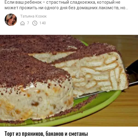
Если ваш ребенок – страстный сладкоежка, который не
может прожить ни одного дня без домашних лакомств, но
при этом вы не любите долго возиться возле ...
Татьяна Козюк
7
140
Торт из пряников, бананов и сметаны