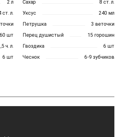
2 л
Сахар
8 ст. л.
4 ст. л.
Уксус
240 мл
еточки
Петрушка
3 веточки
60 шт
Перец душистый
15 горошин
,5 ч. л.
Гвоздика
6 шт
6 шт
Чеснок
6-9 зубчиков