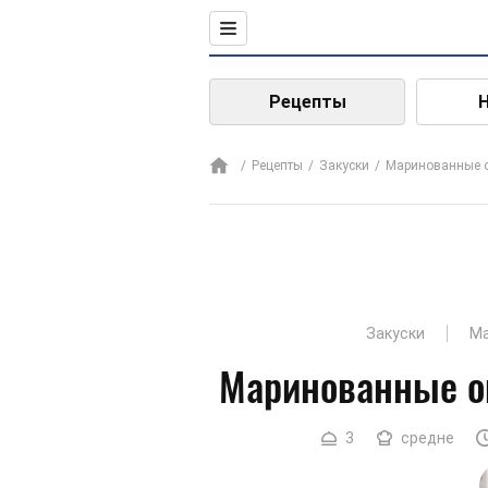
Рецепты
Рецепты
Закуски
Маринованные 
Закуски
Ма
Маринованные о
3
средне