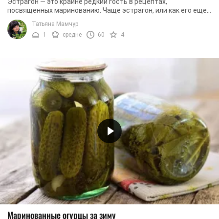
Эстрагон — это крайне редкий гость в рецептах,
посвященных маринованию. Чаще эстрагон, или как его еще
называют, тархун, добавляют в мясные блюда. ...
Татьяна Мамчур
1
средне
60
4
Маринованные огурцы за зиму