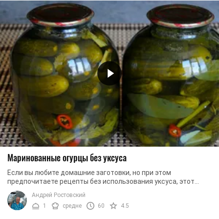
Маринованные огурцы без уксуса
Если вы любите домашние заготовки, но при этом
предпочитаете рецепты без использования уксуса, этот
рецепт именно для вас. Мы расскажем вам, как ...
Андрей Ростовский
1
средне
60
4.5