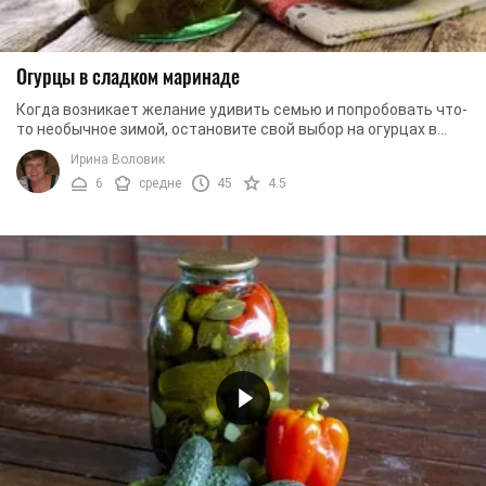
Огурцы в сладком маринаде
Когда возникает желание удивить семью и попробовать что-
то необычное зимой, остановите свой выбор на огурцах в
сладком маринаде. Как их приготовить? ...
Ирина Воловик
6
средне
45
4.5