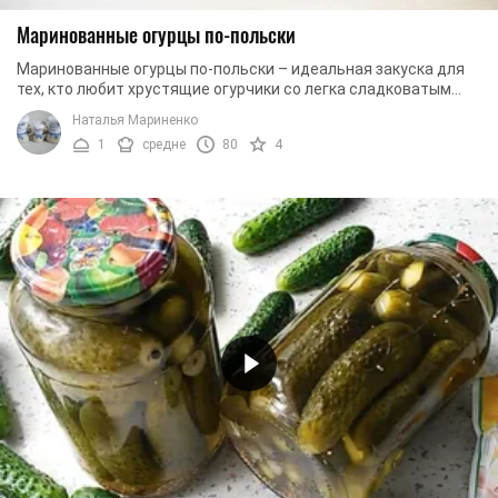
Маринованные огурцы по-польски
Маринованные огурцы по-польски – идеальная закуска для
тех, кто любит хрустящие огурчики со легка сладковатым
вкусом. И даже если ваша семья предана ...
Наталья Мариненко
1
средне
80
4