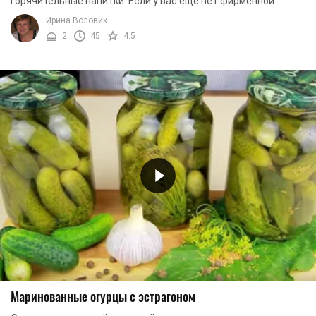
горячительные напитки. Если у вас еще нет фирменной
заготовки к праздничному столу, то этот ...
Ирина Воловик
2
45
4.5
Маринованные огурцы с эстрагоном