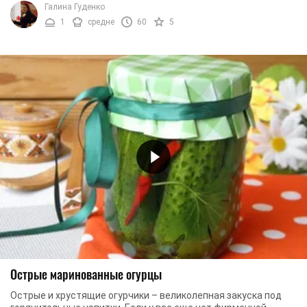
Галина Гуденко
1
средне
60
5
Острые маринованные огурцы
Острые и хрустящие огурчики – великолепная закуска под