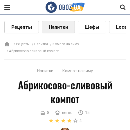
Рецепты
Напитки
Шефы
Local
Рецепты
Напитки
Компот на зиму
Абрикосово-сливовый компот
Напитки
Компот на зиму
Абрикосово-сливовый
компот
8
легко
15
4