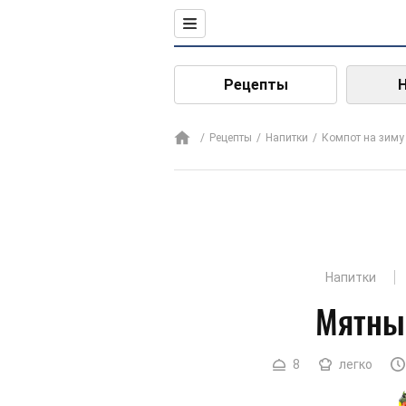
Рецепты
Рецепты
Напитки
Компот на зиму
Напитки
Мятны
8
легко