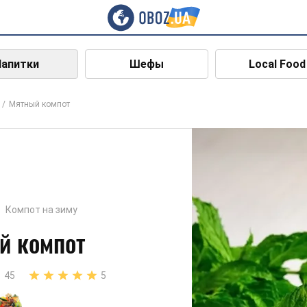
Напитки
Шефы
Local Food
Мятный компот
Компот на зиму
й компот
45
5