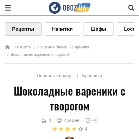
Рецепты
Напитки
Шефы
Local
Рецепты
Основные блюда
Вареники
Шоколадные вареники с творогом
Основные блюда
Вареники
Шоколадные вареники с
творогом
4
средне
40
4