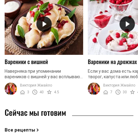
Вареники с вишней
Вареники на дрожжах
Наверняка при упоминании
Если у вас дома есть ка
вареников с вишней у вас всплывают
творог, капуста или лю
в памяти самые светлые
ягода, то почему бы не
Виктория Жмайло
Виктория Жмайло
воспоминания о бабушкиной
вареники на дрожжевом
3
40
4.5
7
30
деревне, беззаботных каникулах и
Независимо от начинки, .
жарких ...
Сейчас мы готовим
Все рецепты